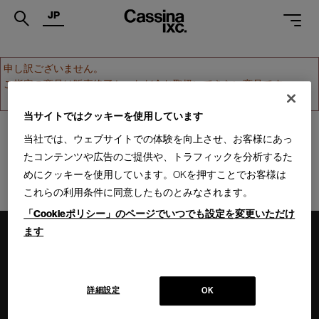
JP
.
申し訳ございません。
ご指定の商品は販売終了か、ただ今お取扱いできない商品です。
PRODUCTS
ホームへ戻る
SERVICES
当サイトではクッキーを使用しています
当社では、ウェブサイトでの体験を向上させ、お客様にあっ
PROJECTS
たコンテンツや広告のご提供や、トラフィックを分析するた
MAGAZINE
めにクッキーを使用しています。OKを押すことでお客様は
これらの利用条件に同意したものとみなされます。
SUPPORT
「Cookieポリシー」のページでいつでも設定を変更いただけ
SHOPS
ます
CATALOGUES
PROFESSIONAL
詳細設定
OK
ONLINE STORE
お問合せ