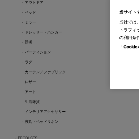
アウトドア
当サイト
ベッド
当社では
ミラー
トラフィ
ドレッサー・ハンガー
の利用条
照明
「Cook
パーティション
ラグ
カーテン／ファブリック
レザー
アート
生活雑貨
インテリアアクセサリー
寝具・ベッドリネン
PRODUCTS