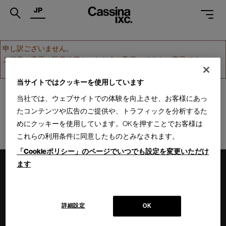
JP
.
申し訳ございません。
ご指定の商品は販売終了か、ただ今お取扱いできない商品です。
PRODUCTS
ホームへ戻る
SERVICES
当サイトではクッキーを使用しています
当社では、ウェブサイトでの体験を向上させ、お客様にあっ
PROJECTS
たコンテンツや広告のご提供や、トラフィックを分析するた
MAGAZINE
めにクッキーを使用しています。OKを押すことでお客様は
これらの利用条件に同意したものとみなされます。
SUPPORT
「Cookieポリシー」のページでいつでも設定を変更いただけ
SHOPS
ます
CATALOGUES
PROFESSIONAL
詳細設定
OK
ONLINE STORE
お問合せ