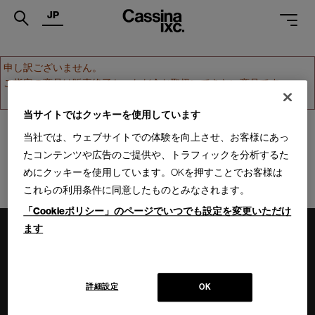
JP
.
申し訳ございません。
ご指定の商品は販売終了か、ただ今お取扱いできない商品です。
PRODUCTS
ホームへ戻る
SERVICES
当サイトではクッキーを使用しています
当社では、ウェブサイトでの体験を向上させ、お客様にあっ
PROJECTS
たコンテンツや広告のご提供や、トラフィックを分析するた
MAGAZINE
めにクッキーを使用しています。OKを押すことでお客様は
これらの利用条件に同意したものとみなされます。
SUPPORT
「Cookieポリシー」のページでいつでも設定を変更いただけ
SHOPS
ます
CATALOGUES
PROFESSIONAL
詳細設定
OK
ONLINE STORE
お問合せ