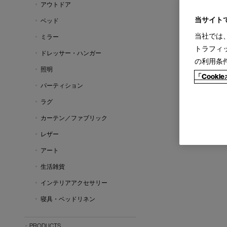
アウトドア
当サイト
ベッド
当社では
ミラー
トラフィ
ドレッサー・ハンガー
の利用条
照明
「Cook
パーティション
ラグ
カーテン／ファブリック
レザー
アート
生活雑貨
インテリアアクセサリー
寝具・ベッドリネン
PRODUCTS