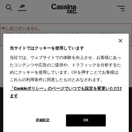
JP
.
申し訳ございません。
ご指定の商品は販売終了か、ただ今お取扱いできない商品です。
PRODUCTS
ホームへ戻る
SERVICES
当サイトではクッキーを使用しています
当社では、ウェブサイトでの体験を向上させ、お客様にあっ
PROJECTS
たコンテンツや広告のご提供や、トラフィックを分析するた
MAGAZINE
めにクッキーを使用しています。OKを押すことでお客様は
これらの利用条件に同意したものとみなされます。
SUPPORT
「Cookieポリシー」のページでいつでも設定を変更いただけ
SHOPS
ます
CATALOGUES
PROFESSIONAL
詳細設定
OK
ONLINE STORE
お問合せ