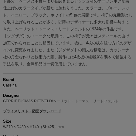
ト部分・ベースと木目をより強調させるアッシュ材のオープンポア塗装
仕上げのカラータイプが新たに加わりました。カラーは、ブルー、レッ
ド、イエロー、ブラック、ホワイトの5 色の展開です。椅子の究極形とし
て取り上げられることが多く、以降のデザイナーに多大な影響を与えて
きた、ヘーリット・トーマス・リートフェルトの1934年の作品です。
【ジグザグ】のユニークな形態は、この椅子が元々はスティールの曲げ
加工で作られたことに起因しています。後に、4枚の板を組む方式のデザ
インに変更されました。また【ジグザグ】の頑丈な構造は、カッシーナ
社の丹念な作りと技術力の賜。製作には4枚板の組継ぎを隅木で補強する
手法を取り、金属部品は一切使用していません。
Brand
Cassina
Designer
GERRIT THOMAS RIETVELD/ヘーリット・トーマス・リートフェルト
プライスリスト・図面ダウンロード
Size
W370 × D430 × H740（SH425）mm