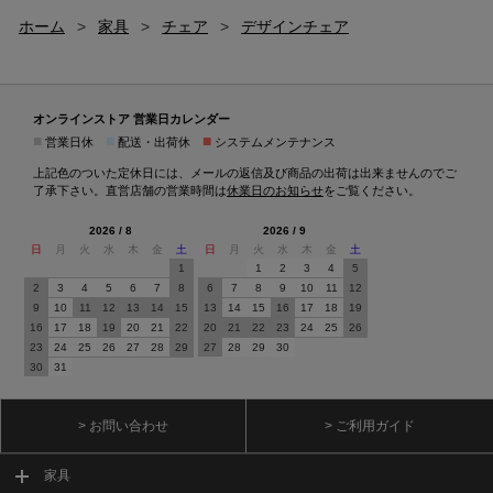
ホーム
>
家具
>
チェア
>
デザインチェア
オンラインストア 営業日カレンダー
■
■
■
営業日休
配送・出荷休
システムメンテナンス
上記色のついた定休日には、メールの返信及び商品の出荷は出来ませんのでご
了承下さい。直営店舗の営業時間は
休業日のお知らせ
をご覧ください。
2026 / 8
2026 / 9
日
月
火
水
木
金
土
日
月
火
水
木
金
土
1
1
2
3
4
5
2
3
4
5
6
7
8
6
7
8
9
10
11
12
9
10
11
12
13
14
15
13
14
15
16
17
18
19
16
17
18
19
20
21
22
20
21
22
23
24
25
26
23
24
25
26
27
28
29
27
28
29
30
30
31
> お問い合わせ
> ご利用ガイド
家具