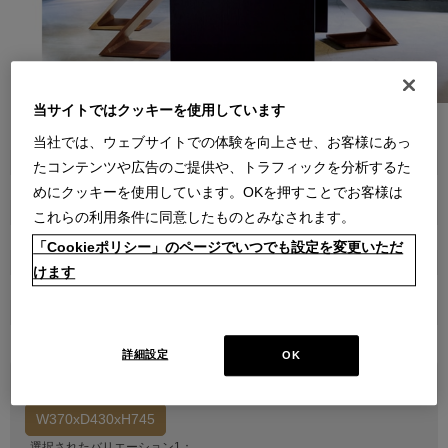
当サイトではクッキーを使用しています
●
●
●
●
●
●
●
●
●
●
●
●
当社では、ウェブサイトでの体験を向上させ、お客様にあっ
商品属性
たコンテンツや広告のご提供や、トラフィックを分析するた
家具
めにクッキーを使用しています。OKを押すことでお客様は
品番
これらの利用条件に同意したものとみなされます。
1CAG0810000060000000
「Cookieポリシー」のページでいつでも設定を変更いただ
販売価格
けます
￥524,700
(通常価格 ￥583,000)
在庫
受注輸入
詳細設定
OK
バリエーション1を選択してください
W370xD430xH745
選択されたバリエーション1：