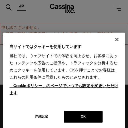
JP
.
申し訳ございません。
ご指定の商品は販売終了か、ただ今お取扱いできない商品です。
PRODUCTS
ホームへ戻る
SERVICES
当サイトではクッキーを使用しています
当社では、ウェブサイトでの体験を向上させ、お客様にあっ
PROJECTS
たコンテンツや広告のご提供や、トラフィックを分析するた
MAGAZINE
めにクッキーを使用しています。OKを押すことでお客様は
これらの利用条件に同意したものとみなされます。
SUPPORT
「Cookieポリシー」のページでいつでも設定を変更いただけ
SHOPS
ます
CATALOGUES
PROFESSIONAL
詳細設定
OK
ONLINE STORE
お問合せ