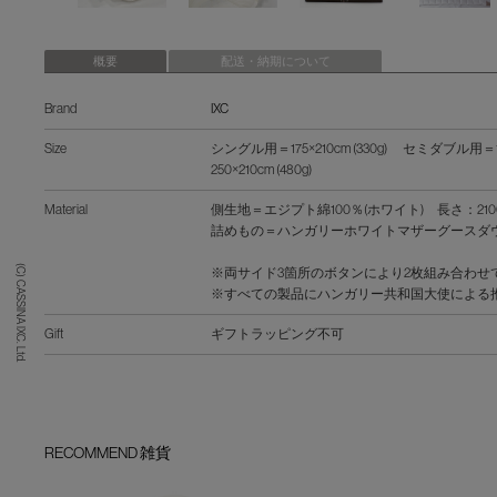
概要
配送・納期について
Brand
IXC
Size
シングル用＝175×210cm (330g) セミダブル用＝19
250×210cm (480g)
Material
側生地＝エジプト綿100％(ホワイト) 長さ：210
詰めもの＝ハンガリーホワイトマザーグースダウン
(C) CASSINA IXC. Ltd.
※両サイド3箇所のボタンにより2枚組み合わ
※すべての製品にハンガリー共和国大使による
Gift
ギフトラッピング不可
RECOMMEND 雑貨