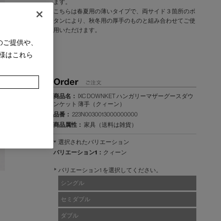
ます。
こちらは春夏用の薄いタイプで、両サイド３箇所のボ
タンにより、秋冬用の厚手のものと組み合わせてご使
用いただけます。
のご提供や、
様はこれら
商品名：
IXC DOWNKET ハンガリーマザーグースダウ
ンケット 薄手（クィーン）
品番：
223N0030013000000000
商品属性：
家具（送料は雑貨）
選択されたバリエーション
バリエーション1：
クィーン
バリエーション1 を選択してください。
シングル
セミダブル
ダブル