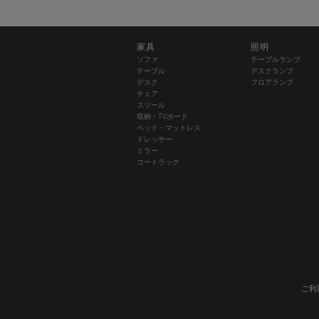
家具
照明
ソファ
テーブルランプ
テーブル
デスクランプ
デスク
フロアランプ
チェア
スツール
収納・TVボード
ベッド・マットレス
ドレッサー
ミラー
コートラック
ご利