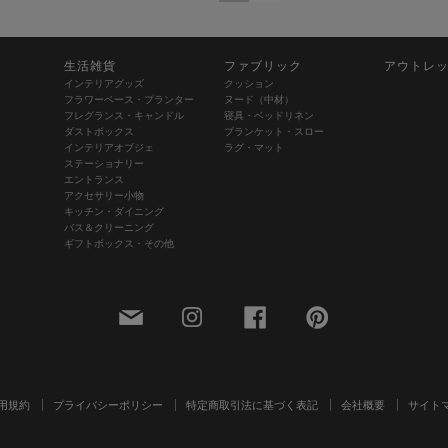
生活雑貨
ファブリック
アウトレ
インテリアグッズ
クッション
フラワーベース・プランター
ヌード（中材）
フレグランス・キャンドル
寝具・ベッドリネン
ダストボックス
ブランケット・スロー
インテリアオブジェ
ラグ・マット
ステーショナリー
エントランス
アクセサリー小物
キッチン・ダイニング
バス＆クリーニング
ギフトボックス・その他
用規約
プライバシーポリシー
特定商取引法に基づく表記
会社概要
サイト