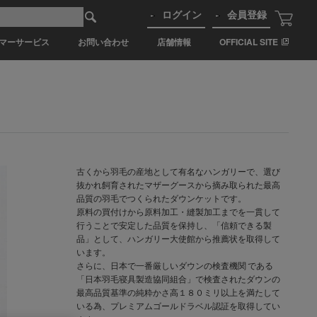
ログイン
会員登録
マーサービス
お問い合わせ
店舗情報
OFFICIAL SITE
古くから羽毛の産地として有名なハンガリーで、選び
抜かれ飼育されたマザーグースから摘み取られた最高
品質の羽毛でつくられたダウンケットです。
原料の買付けから原料加工・縫製加工までを一貫して
行うことで安定した品質を保持し、「信頼できる製
品」として、ハンガリー大使館から推薦状を取得して
います。
さらに、日本で一番厳しいダウンの検査機関 である
「日本羽毛寝具製造協同組合」で検査されたダウンの
最高品質基準の純粋かさ高１８０ミリ以上を満たして
いる為、プレミアムゴールドラベル認証を取得してい