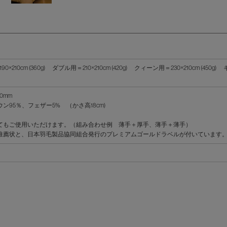
0×210cm (360g) ダブル用＝210×210cm (420g) クィーン用＝230×210cm (450g
0mm
95％、フェザー5% （かさ高18cm)
せてもご使用いただけます。（組み合わせ例 薄手＋厚手、薄手＋薄手）
推薦状と、日本羽毛製品協同組合発行のプレミアムゴールドラベルが付いています