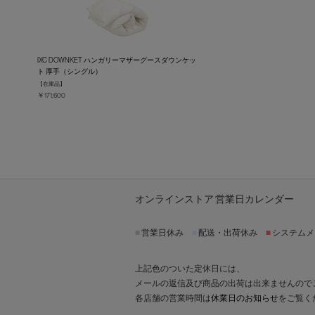
IXC DOWNKET ハンガリーマザーグースダウンケッ
ト 厚手（シングル）
【在庫品】
￥171,600
オンラインストア 営業日カレンダー
■
営業日休み
■
配送・出荷休み
■
システムメ
上記色のついた定休日には、
メールの返信及び商品の出荷は出来ませんので
各店舗の営業時間は
休業日のお知らせ
をご覧く