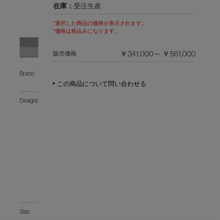
在庫：
受注生産
*選択した商品の価格が表示されます。
*価格は税込みになります。
概要
配送・納期について
￥341,000～ ￥561,000
販売価格
Brand
PHILIPPI
HUREL
この商品について問い合わせる
Designer
PHILIPPE
HUREL
フ
ィ
リ
ッ
プ・
ユ
ー
レ
ル
Size
W540