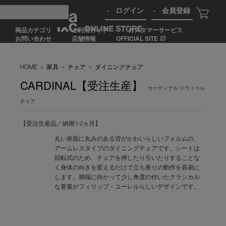
ログイン
会員登録
商品カテゴリ
ご利用ガイド
カスタマーサービス
お問い合わせ
店舗情報
OFFICIAL SITE
HOME
>
家具
>
チェア
>
ダイニングチェア
CARDINAL【受注生産】
カーディナル スウィベル
チェア
【受注生産品／納期 1-2ヵ月】
丸い座面に丸みのある背がかわいらしいフォルムの、
アームレスタイプのダイニングチェアです。シートは
回転式のため、チェアを押したり引いたりすることな
く身体の向きを変えるだけで立ち座りの動作を容易に
します。脚端に向かって少し角度の付いたクラシカル
な要素がフィリップ・ユーレルらしいデザインです。