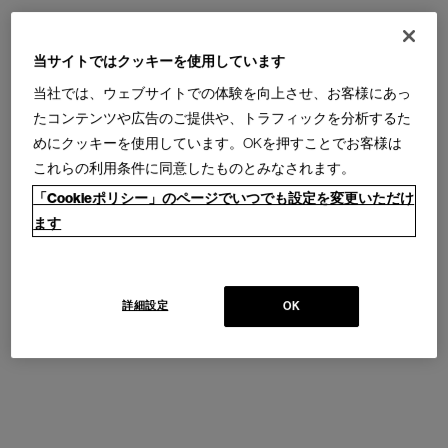
×
D610
×
H810
当サイトではクッキーを使用しています
(SH470)mm
当社では、ウェブサイトでの体験を向上させ、お客様にあっ
たコンテンツや広告のご提供や、トラフィックを分析するた
プライスリスト・図面ダウンロード
めにクッキーを使用しています。OKを押すことでお客様は
これらの利用条件に同意したものとみなされます。
商品について
＊
お
「Cookieポリシー」のページでいつでも設定を変更いただけ
選
ます
び
頂
い
た
詳細設定
OK
仕
様
で
生
産
す
る
商