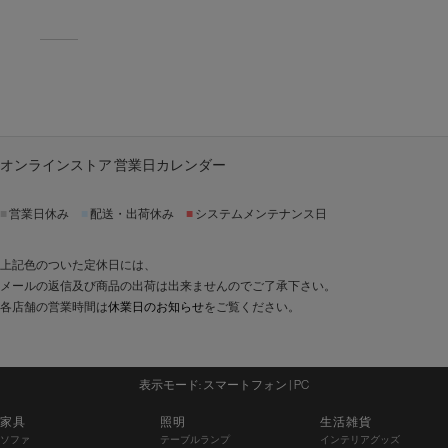
ま
す。
オンラインストア 営業日カレンダー
■
営業日休み
■
配送・出荷休み
■
システムメンテナンス日
上記色のついた定休日には、
メールの返信及び商品の出荷は出来ませんのでご了承下さい。
各店舗の営業時間は
休業日のお知らせ
をご覧ください。
表示モード:
スマートフォン
| PC
家具
照明
生活雑貨
ソファ
テーブルランプ
インテリアグッズ