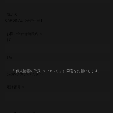
商品名
CARDINAL【受注生産】
お問い合わせ時氏名
［姓］
［名］
「 個人情報の取扱いについて 」に同意をお願いします。
（全角で入力してください）
電話番号