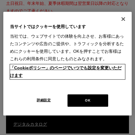
土日祝日、年末年始、夏季休暇期間は翌営業日以降の対応となり
ますのでご了承ください。
※内容によっては回答を差し上げるまでお時間をいただくことも
ございます。
当サイトではクッキーを使用しています
※こちらのフォームからのセールス・勧誘等はお断りいたしま
当社では、ウェブサイトでの体験を向上させ、お客様にあっ
す。
たコンテンツや広告のご提供や、トラフィックを分析するた
めにクッキーを使用しています。OKを押すことでお客様は
これらの利用条件に同意したものとみなされます。
ご購入商品の張替え・補修・家具の移設などのご相談はこちら
「Cookieポリシー」のページでいつでも設定を変更いただ
けます
カスタマーサービスのお問い合わせ
詳細設定
OK
総合カタログはこちら
デジタルカタログ