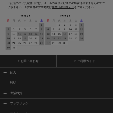
上記色のついた定休日には、メールの返信及び商品の出荷は出来ませんのでご
了承下さい。直営店舗の営業時間は
休業日のお知らせ
をご覧ください。
2026 / 8
2026 / 9
日
月
火
水
木
金
土
日
月
火
水
木
金
土
1
1
2
3
4
5
2
3
4
5
6
7
8
6
7
8
9
10
11
12
9
10
11
12
13
14
15
13
14
15
16
17
18
19
16
17
18
19
20
21
22
20
21
22
23
24
25
26
23
24
25
26
27
28
29
27
28
29
30
30
31
> お問い合わせ
> ご利用ガイド
家具
照明
生活雑貨
ファブリック