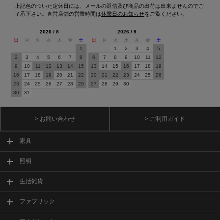
上記色のついた定休日には、メールの返信及び商品の出荷は出来ませんのでご
了承下さい。直営店舗の営業時間は
休業日のお知らせ
をご覧ください。
2026 / 8
2026 / 9
日
月
火
水
木
金
土
日
月
火
水
木
金
土
1
1
2
3
4
5
2
3
4
5
6
7
8
6
7
8
9
10
11
12
9
10
11
12
13
14
15
13
14
15
16
17
18
19
16
17
18
19
20
21
22
20
21
22
23
24
25
26
23
24
25
26
27
28
29
27
28
29
30
30
31
> お問い合わせ
> ご利用ガイド
家具
照明
生活雑貨
ファブリック