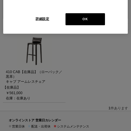
並べ替え：
詳細設定
OK
1
件あります
410 CAB【在庫品】（ローバック／
黒革）
キャブ アームレスチェア
【在庫品】
￥561,000
在庫：在庫あり
1
件あります
オンラインストア 営業日カレンダー
■
■
■
営業日休
配送・出荷休
システムメンテナンス