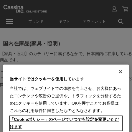
ブランド
ギフト
アウトレット
国内在庫品(家具・照明）
【家具・照明】のカテゴリーに属するなかで、日本国内に在庫している
商品です。
＊絞り込み機能で商品検索することができます。
＊全店舗で在庫を共有しておりますので、最新の在庫状況についてはお
当サイトではクッキーを使用しています
問い合わせください。
当社では、ウェブサイトでの体験を向上させ、お客様にあっ
たコンテンツや広告のご提供や、トラフィックを分析するた
めにクッキーを使用しています。OKを押すことでお客様は
これらの利用条件に同意したものとみなされます。
「Cookieポリシー」のページでいつでも設定を変更いただ
けます