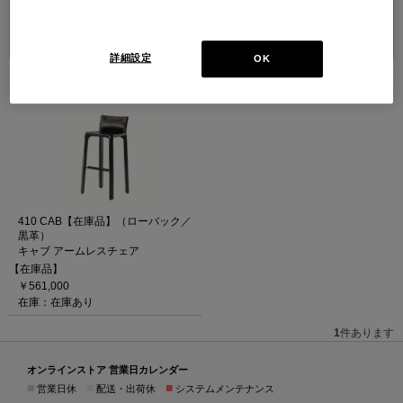
並べ替え：
詳細設定
OK
1
件あります
410 CAB【在庫品】（ローバック／
黒革）
キャブ アームレスチェア
【在庫品】
￥561,000
在庫：在庫あり
1
件あります
オンラインストア 営業日カレンダー
■
■
■
営業日休
配送・出荷休
システムメンテナンス