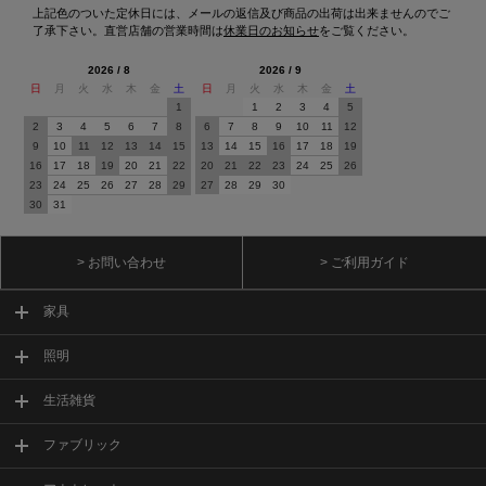
上記色のついた定休日には、メールの返信及び商品の出荷は出来ませんのでご
了承下さい。直営店舗の営業時間は
休業日のお知らせ
をご覧ください。
2026 / 8
2026 / 9
日
月
火
水
木
金
土
日
月
火
水
木
金
土
1
1
2
3
4
5
2
3
4
5
6
7
8
6
7
8
9
10
11
12
9
10
11
12
13
14
15
13
14
15
16
17
18
19
16
17
18
19
20
21
22
20
21
22
23
24
25
26
23
24
25
26
27
28
29
27
28
29
30
30
31
> お問い合わせ
> ご利用ガイド
家具
照明
生活雑貨
ファブリック