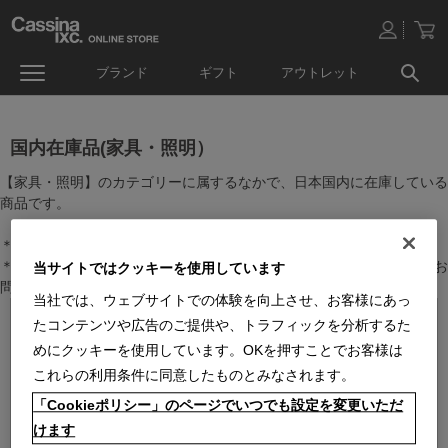
ブランド
ギフト
アウトレット
国内在庫品(家具・照明）
【家具・照明】のカテゴリーに属するなかで、日本国内に在庫している
商品です。
＊絞り込み機能で商品検索することができます。
＊全店舗で在庫を共有しておりますので、最新の在庫状況についてはお
当サイトではクッキーを使用しています
問い合わせください。
当社では、ウェブサイトでの体験を向上させ、お客様にあっ
たコンテンツや広告のご提供や、トラフィックを分析するた
めにクッキーを使用しています。OKを押すことでお客様は
これらの利用条件に同意したものとみなされます。
「Cookieポリシー」のページでいつでも設定を変更いただ
けます