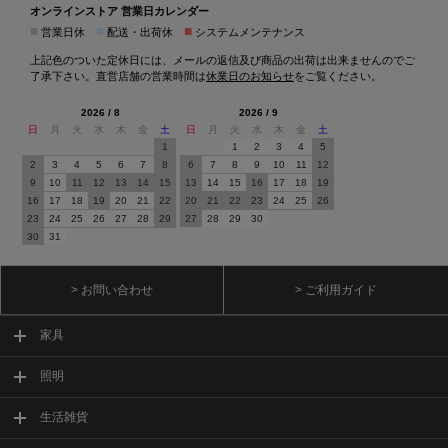
オンラインストア 営業日カレンダー
■
■
■
営業日休
配送・出荷休
システムメンテナンス
上記色のついた定休日には、メールの返信及び商品の出荷は出来ませんのでご
了承下さい。直営店舗の営業時間は
休業日のお知らせ
をご覧ください。
2026 / 8
2026 / 9
日
月
火
水
木
金
土
日
月
火
水
木
金
土
1
1
2
3
4
5
2
3
4
5
6
7
8
6
7
8
9
10
11
12
9
10
11
12
13
14
15
13
14
15
16
17
18
19
16
17
18
19
20
21
22
20
21
22
23
24
25
26
23
24
25
26
27
28
29
27
28
29
30
30
31
> お問い合わせ
> ご利用ガイド
家具
照明
生活雑貨