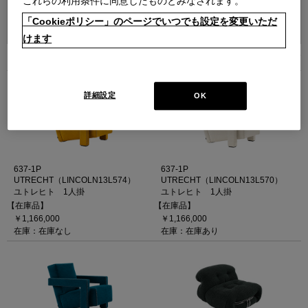
これらの利用条件に同意したものとみなされます。
並べ替え：
「Cookieポリシー」のページでいつでも設定を変更いただ
けます
5
件あります
詳細設定
OK
637-1P
637-1P
UTRECHT（LINCOLN13L574）
UTRECHT（LINCOLN13L570）
ユトレヒト 1人掛
ユトレヒト 1人掛
【在庫品】
【在庫品】
￥1,166,000
￥1,166,000
在庫：在庫なし
在庫：在庫あり