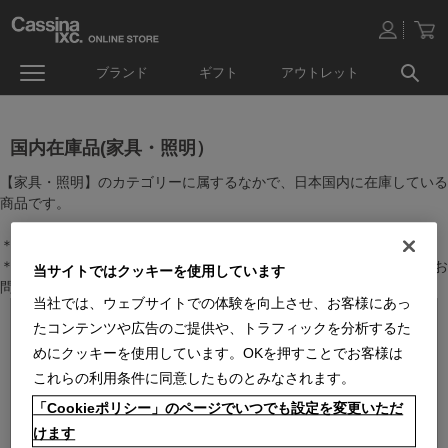
ブランド
ギフト
アウトレット
国内在庫品(家具・照明）
【家具・照明】のカテゴリーに属するなかで、日本国内に在庫している
商品です。
＊絞り込み機能で商品検索することができます。
＊全店舗で在庫を共有しておりますので、最新の在庫状況についてはお
当サイトではクッキーを使用しています
問い合わせください。
当社では、ウェブサイトでの体験を向上させ、お客様にあっ
たコンテンツや広告のご提供や、トラフィックを分析するた
めにクッキーを使用しています。OKを押すことでお客様は
これらの利用条件に同意したものとみなされます。
「Cookieポリシー」のページでいつでも設定を変更いただ
けます