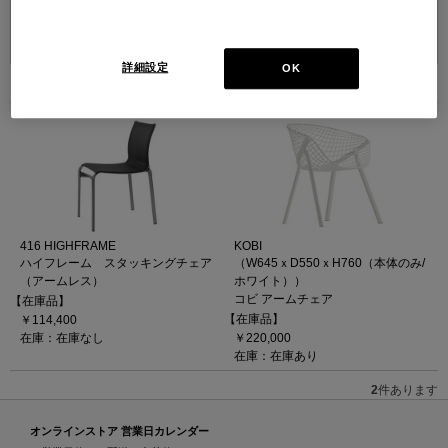
並べ替え：
詳細設定
OK
2
件あります
416 HIGHFRAME
KOBI
ハイフレーム スタッキングチェア
（W645ｘD550ｘH760（本体のみ/
（アームレス）
ホワイト））
コビ アームチェア
【在庫品】
【在庫品】
￥114,400
在庫：在庫なし
￥220,000
在庫：在庫あり
2
件あります
オンラインストア 営業日カレンダー