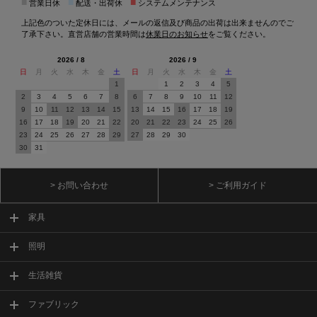
■
■
■
営業日休
配送・出荷休
システムメンテナンス
上記色のついた定休日には、メールの返信及び商品の出荷は出来ませんのでご
了承下さい。直営店舗の営業時間は
休業日のお知らせ
をご覧ください。
2026 / 8
2026 / 9
日
月
火
水
木
金
土
日
月
火
水
木
金
土
1
1
2
3
4
5
2
3
4
5
6
7
8
6
7
8
9
10
11
12
9
10
11
12
13
14
15
13
14
15
16
17
18
19
16
17
18
19
20
21
22
20
21
22
23
24
25
26
23
24
25
26
27
28
29
27
28
29
30
30
31
> お問い合わせ
> ご利用ガイド
家具
照明
生活雑貨
ファブリック