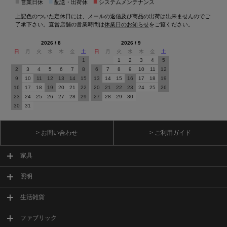
■
■
■
営業日休
配送・出荷休
システムメンテナンス
上記色のついた定休日には、メールの返信及び商品の出荷は出来ませんのでご
了承下さい。直営店舗の営業時間は
休業日のお知らせ
をご覧ください。
2026 / 8
2026 / 9
日
月
火
水
木
金
土
日
月
火
水
木
金
土
1
1
2
3
4
5
2
3
4
5
6
7
8
6
7
8
9
10
11
12
9
10
11
12
13
14
15
13
14
15
16
17
18
19
16
17
18
19
20
21
22
20
21
22
23
24
25
26
23
24
25
26
27
28
29
27
28
29
30
30
31
> お問い合わせ
> ご利用ガイド
家具
照明
生活雑貨
ファブリック