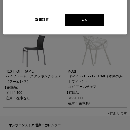
並べ替え：
詳細設定
OK
2
件あります
416 HIGHFRAME
KOBI
ハイフレーム スタッキングチェア
（W645ｘD550ｘH760（本体のみ/
（アームレス）
ホワイト））
コビ アームチェア
【在庫品】
【在庫品】
￥114,400
在庫：在庫なし
￥220,000
在庫：在庫あり
2
件あります
オンラインストア 営業日カレンダー