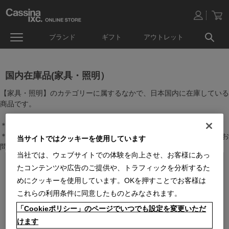
ブランド
ギフト
アウトレット
国内在庫品(家具・照明）
【家具・照明】のカテゴリーに属するなかで、日本国内に在庫している
商品です。
＊絞り込み機能で商品検索することができます。
＊全店舗で在庫を共有しておりますので、最新の在庫状況についてはお
当サイトではクッキーを使用しています
問い合わせください。
当社では、ウェブサイトでの体験を向上させ、お客様にあっ
たコンテンツや広告のご提供や、トラフィックを分析するた
めにクッキーを使用しています。OKを押すことでお客様は
これらの利用条件に同意したものとみなされます。
「Cookieポリシー」のページでいつでも設定を変更いただ
けます