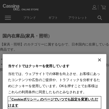
ブランド
ギフト
アウトレット
国内在庫品(家具・照明）
【家具・照明】のカテゴリーに属するなかで、日本国内に在庫している
商品です。
＊絞り込み機能で商品検索することができます。
＊全店舗で在庫を共有しておりますので、最新の在庫状況についてはお
当サイトではクッキーを使用しています
問い合わせください。
当社では、ウェブサイトでの体験を向上させ、お客様にあっ
たコンテンツや広告のご提供や、トラフィックを分析するた
めにクッキーを使用しています。OKを押すことでお客様は
これらの利用条件に同意したものとみなされます。
「Cookieポリシー」のページでいつでも設定を変更いただ
けます