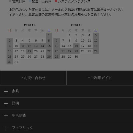
■
■
■
営業日休
配送・出荷休
システムメンテナンス
上記色のついた定休日には、メールの返信及び商品の出荷は出来ませんのでご
了承下さい。直営店舗の営業時間は
休業日のお知らせ
をご覧ください。
2026 / 8
2026 / 9
日
月
火
水
木
金
土
日
月
火
水
木
金
土
1
1
2
3
4
5
2
3
4
5
6
7
8
6
7
8
9
10
11
12
9
10
11
12
13
14
15
13
14
15
16
17
18
19
16
17
18
19
20
21
22
20
21
22
23
24
25
26
23
24
25
26
27
28
29
27
28
29
30
30
31
> お問い合わせ
> ご利用ガイド
家具
照明
生活雑貨
ファブリック