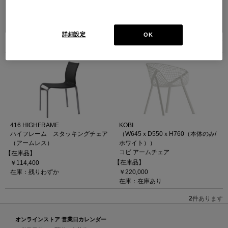
並べ替え：
詳細設定
OK
2
件あります
416 HIGHFRAME
KOBI
ハイフレーム スタッキングチェア
（W645ｘD550ｘH760（本体のみ/
（アームレス）
ホワイト））
コビ アームチェア
【在庫品】
【在庫品】
￥114,400
在庫：残りわずか
￥220,000
在庫：在庫あり
2
件あります
オンラインストア 営業日カレンダー