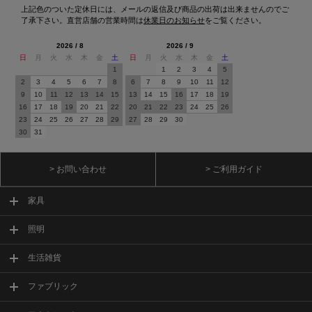
上記色のついた定休日には、メールの返信及び商品の出荷は出来ませんのでご
了承下さい。直営店舗の営業時間は
休業日のお知らせ
をご覧ください。
2026 / 8
2026 / 9
日
月
火
水
木
金
土
日
月
火
水
木
金
土
1
1
2
3
4
5
2
3
4
5
6
7
8
6
7
8
9
10
11
12
9
10
11
12
13
14
15
13
14
15
16
17
18
19
16
17
18
19
20
21
22
20
21
22
23
24
25
26
23
24
25
26
27
28
29
27
28
29
30
30
31
> お問い合わせ
> ご利用ガイド
家具
照明
生活雑貨
ファブリック