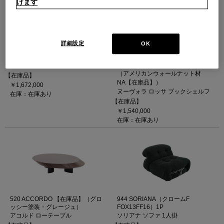
けます
詳細設定
OK
514 REFOLO ベース【在庫品】仕
114 NUVOLA ROSSA【在庫品】
様＝W1870 ／BK染色塗装仕上
（アメリカンウォールナット材
NA）
レフォロ・ ベース
（アメリカンウォールナット材
【在庫品】
NA【在庫品】）
￥1,672,000
ヌーヴォラ ロッサ ブックシェルフ
在庫：在庫あり
【在庫品】
￥1,540,000
在庫：在庫あり
520 ACCORDO 【在庫品】（グロ
944 SORIANA（クロームF
ッシー塗装・グレージュ）
FOX13FF16）1P
アコルド ローテーブル
ソリアナ ソファ 1人掛