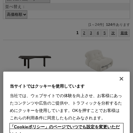
並べ替え：
[1～24件]
124
件あります
1
2
3
4
5
次
最後
511 VENTAGLIO（BK）
944 SORIANA（クロームF
当サイトではクッキーを使用しています
NABUK13Z500）1P
（W2350xD1570xH730 ブラック
ソリアナ ソファ 1人掛
【在庫色】）
当社では、ウェブサイトでの体験を向上させ、お客様にあっ
ヴェンタリオ テーブル
【在庫品】
たコンテンツや広告のご提供や、トラフィックを分析するた
￥2,376,000
【在庫品】
在庫：在庫あり
￥3,047,000
めにクッキーを使用しています。OKを押すことでお客様は
在庫：在庫なし
これらの利用条件に同意したものとみなされます。
「Cookieポリシー」のページでいつでも設定を変更いただ