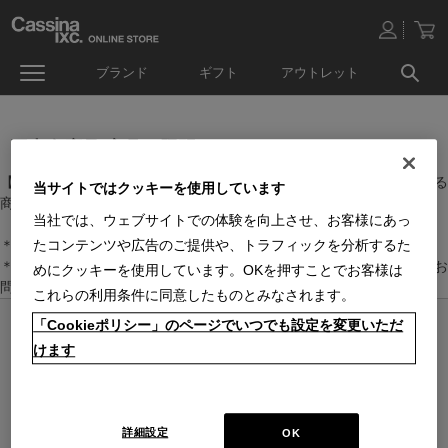
ブランド
ギフト
アウトレット
国内在庫品(家具・照明）
【家具・照明】のカテゴリーに属するなかで、日本国内に在庫している
当サイトではクッキーを使用しています
商品です。
当社では、ウェブサイトでの体験を向上させ、お客様にあっ
＊絞り込み機能で商品検索することができます。
たコンテンツや広告のご提供や、トラフィックを分析するた
＊全店舗で在庫を共有しておりますので、最新の在庫状況についてはお
めにクッキーを使用しています。OKを押すことでお客様は
問い合わせください。
これらの利用条件に同意したものとみなされます。
「Cookieポリシー」のページでいつでも設定を変更いただ
オンラインストア 営業日カレンダー
■
■
■
けます
営業日休
配送・出荷休
システムメンテナンス
上記色のついた定休日には、メールの返信及び商品の出荷は出来ませんのでご
了承下さい。直営店舗の営業時間は
休業日のお知らせ
をご覧ください。
2026 / 8
2026 / 9
詳細設定
OK