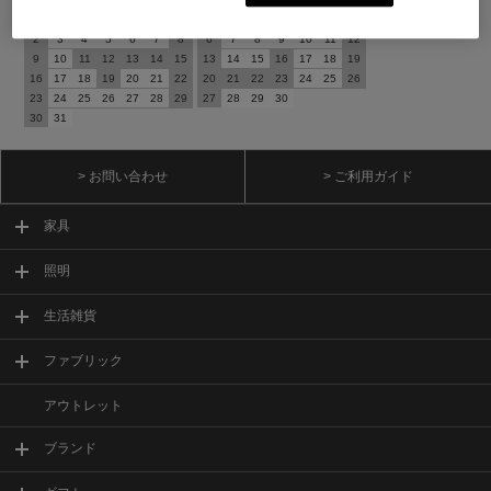
日
月
火
水
木
金
土
日
月
火
水
木
金
土
1
1
2
3
4
5
2
3
4
5
6
7
8
6
7
8
9
10
11
12
9
10
11
12
13
14
15
13
14
15
16
17
18
19
16
17
18
19
20
21
22
20
21
22
23
24
25
26
23
24
25
26
27
28
29
27
28
29
30
30
31
> お問い合わせ
> ご利用ガイド
家具
照明
生活雑貨
ファブリック
アウトレット
ブランド