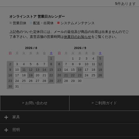
5
件あります
オンラインストア 営業日カレンダー
■
■
■
営業日休
配送・出荷休
システムメンテナンス
上記色のついた定休日には、メールの返信及び商品の出荷は出来ませんのでご
了承下さい。直営店舗の営業時間は
休業日のお知らせ
をご覧ください。
2026 / 8
2026 / 9
日
月
火
水
木
金
土
日
月
火
水
木
金
土
1
1
2
3
4
5
2
3
4
5
6
7
8
6
7
8
9
10
11
12
9
10
11
12
13
14
15
13
14
15
16
17
18
19
16
17
18
19
20
21
22
20
21
22
23
24
25
26
23
24
25
26
27
28
29
27
28
29
30
30
31
> お問い合わせ
> ご利用ガイド
家具
照明