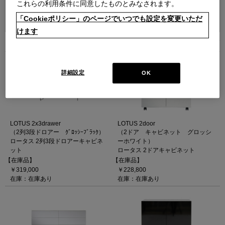
これらの利用条件に同意したものとみなされます。
並べ替え：
「Cookieポリシー」のページでいつでも設定を変更いただ
けます
5
件あります
詳細設定
OK
LOTUS 2x3drawer
LOTUS 2door
（2列3段ドロアー ｸﾞﾛｯｼｰﾌﾞﾗｯｸ）
（2ドア キャビネット グロッシ
ロータス 2列3段ドロアーキャビネ
ーホワイト）
ット
ロータス 2ドアキャビネット
【在庫品】
【在庫品】
￥319,000
￥228,800
在庫：在庫あり
在庫：在庫あり