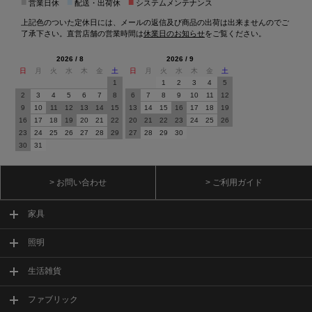
■
■
■
営業日休
配送・出荷休
システムメンテナンス
上記色のついた定休日には、メールの返信及び商品の出荷は出来ませんのでご
了承下さい。直営店舗の営業時間は
休業日のお知らせ
をご覧ください。
2026 / 8
2026 / 9
日
月
火
水
木
金
土
日
月
火
水
木
金
土
1
1
2
3
4
5
2
3
4
5
6
7
8
6
7
8
9
10
11
12
9
10
11
12
13
14
15
13
14
15
16
17
18
19
16
17
18
19
20
21
22
20
21
22
23
24
25
26
23
24
25
26
27
28
29
27
28
29
30
30
31
> お問い合わせ
> ご利用ガイド
家具
照明
生活雑貨
ファブリック