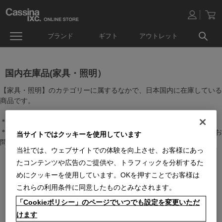
ブランド
ギフト
アウトレット
国内在庫品(家具・照明）
【家具・照明】のカテゴリーに属するなかで、日本国内に在庫している
商品です。
＊絞り込み機能で商品検索することができます。
＊全店舗で在庫を共有しておりますので、最新の在庫状況についてはお
当サイトではクッキーを使用しています
問い合わせください。
当社では、ウェブサイトでの体験を向上させ、お客様にあっ
たコンテンツや広告のご提供や、トラフィックを分析するた
めにクッキーを使用しています。OKを押すことでお客様は
これらの利用条件に同意したものとみなされます。
「Cookieポリシー」のページでいつでも設定を変更いただ
けます