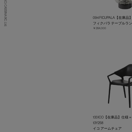
(C) CASSINA IXC. Ltd.
094 FICUPALA【在庫品
フィクパラ テーブルラ
￥264,000
133 ICO【在庫品】仕様
13Y258
イコ アームチェア