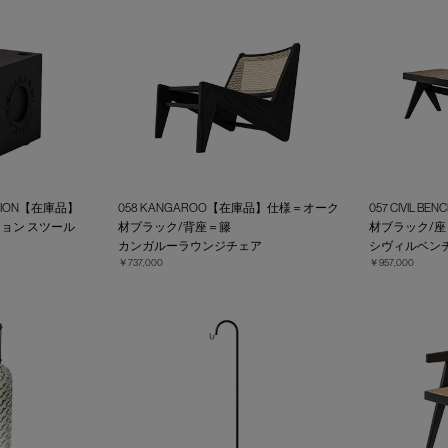
NATION【在庫品】
058 KANGAROO【在庫品】仕様＝オーク
057 CIVIL
ョン スツール
材ブラック/背座＝籐
材ブラック/座
カンガルーラウンジチェア
シヴィルベン
￥737,000
￥957,000