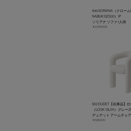
944 SORIANA（クローム
NABUK13Z500）1P
ソリアナ ソファ 1人掛
￥2,376,000
562 DUDET【在庫品】
（LOOK 13L011）グレーZ
デュデット アームチェ
￥528,000