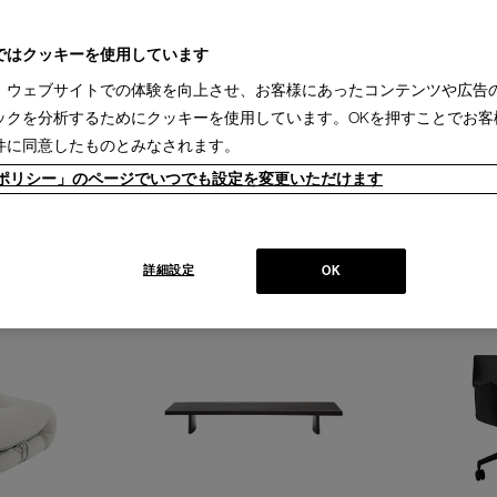
ではクッキーを使用しています
、ウェブサイトでの体験を向上させ、お客様にあったコンテンツや広告
ックを分析するためにクッキーを使用しています。OKを押すことでお客
件に同意したものとみなされます。
ieポリシー」のページでいつでも設定を変更いただけます
OLN13L570）
637-1P UTRECHT（LINCOLN13L583）
053 CAPITOL 
ユトレヒト 1人掛
ARMCHAIR（E
￥1,166,000
キャピトル コ
ラウンジチェ
￥1,199,000
詳細設定
OK