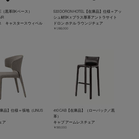
FFICE（黒革BKベース）
533 DORON HOTEL【在庫品】仕様＝アッ
IR
シュ材BK x プラス厚革アントラサイト
ス キャスタースウィベル
ドロン ホテル ラウンジチェア
￥1,166,000
【在庫品】仕様＝張地（LINUS
410 CAB【在庫品】（ローバック／黒
革）
ェア
キャブ アームレスチェア
￥561,000