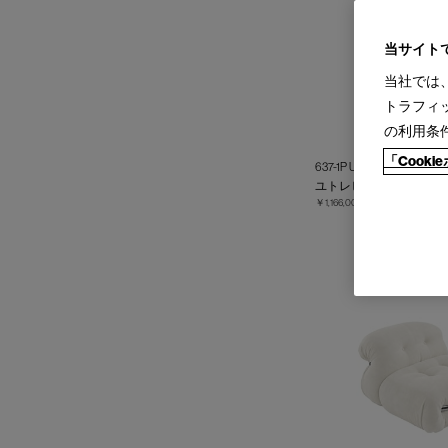
当サイト
当社では
トラフィ
の利用条
「Cook
637-1P UTRECHT（LINC
ユトレヒト 1人掛
￥1,166,000