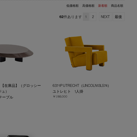
低価格順
高価格順
新着順
商品名順
62
件あります
1
2
NEXT
最後
RDO 【在庫品】（グロッシー
637-1P UTRECHT（LINCOLN13L574）
ジュ）
ユトレヒト 1人掛
￥1,166,000
テーブル