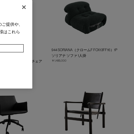
のご提供や、
様はこれら
COMPLEX
944 SORIANA（クロームF FOX13FF16）1P
XTRA13Y253 NERO）
ソリアナ ソファ 1人掛
￥1,485,000
ンプレックス アームチェア
ア