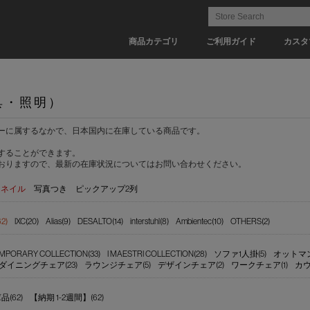
商品カテゴリ
ご利用ガイド
カスタ
具・照明）
ーに属するなかで、日本国内に在庫している商品です。
することができます。
おりますので、最新の在庫状況についてはお問い合わせください。
ムネイル
写真つき
ピックアップ2列
62)
IXC(20)
Alias(9)
DESALTO(14)
interstuhl(8)
Ambientec(10)
OTHERS(2)
MPORARY COLLECTION(33)
I MAESTRI COLLECTION(28)
ソファ1人掛(5)
オットマン
ダイニングチェア(23)
ラウンジチェア(5)
デザインチェア(2)
ワークチェア(1)
カウ
(62)
【納期 1-2週間】(62)