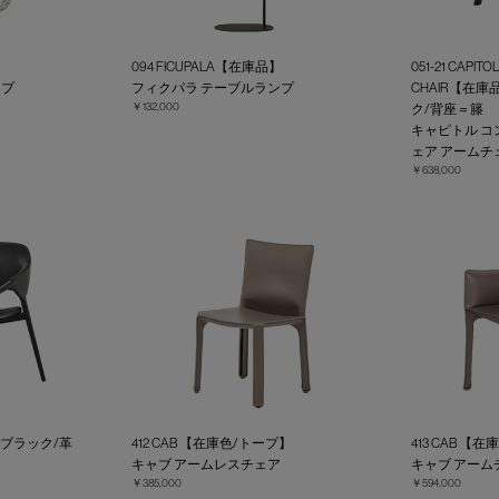
】
094 FICUPALA【在庫品】
051-21 CAPIT
ンプ
フィクパラ テーブルランプ
CHAIR【在
￥132,000
ク/背座＝籐
キャピトル コ
ェア アームチ
￥638,000
＝ブラック/革
412 CAB 【在庫色/トープ】
413 CAB 
キャブ アームレスチェア
キャブ アーム
￥385,000
￥594,000