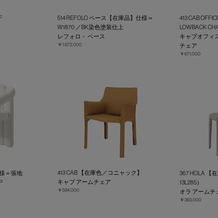
F
514 REFOLO ベース【在庫品】仕様＝
413 CAB O
W1870 ／BK染色塗装仕上
LOWBACK CHA
レフォロ・ ベース
キャブオフィ
￥1,672,000
チェア
￥671,000
413 CAB 【在庫色／コニャック】
仕様＝張地
367 HOLA 
キャブ アームチェア
P
13L285）
￥594,000
ア
オラ アームチ
￥363,000