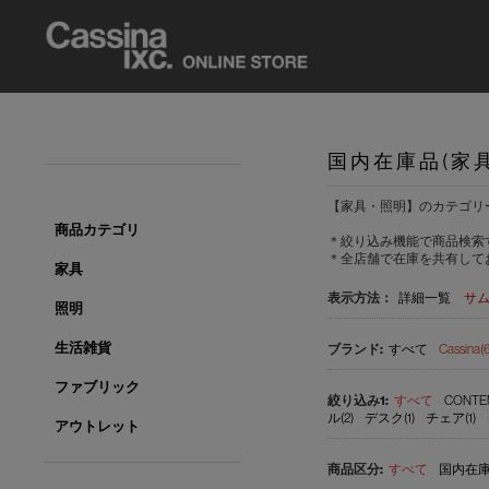
国内在庫品(家
【家具・照明】のカテゴリ
商品カテゴリ
＊絞り込み機能で商品検索
＊全店舗で在庫を共有して
家具
表示方法：
詳細一覧
サ
照明
生活雑貨
すべて
Cassina(
ファブリック
すべて
CONTE
ル(2)
デスク(1)
チェア(1)
アウトレット
すべて
国内在庫品