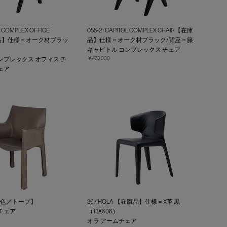
OL COMPLEX OFFICE
055-21 CAPITOL COMPLEX CHAIR【在庫
庫品】仕様＝オーク材ブラッ
品】仕様＝オーク材ブラック/背座＝籐
キャピトル コンプレックス チェア
￥473,000
ンプレックス オフィス チ
ェア
【在庫色／トープ】
367 HOLA 【在庫品】仕様＝X革 黒
チェア
（13X606）
オラ アームチェア