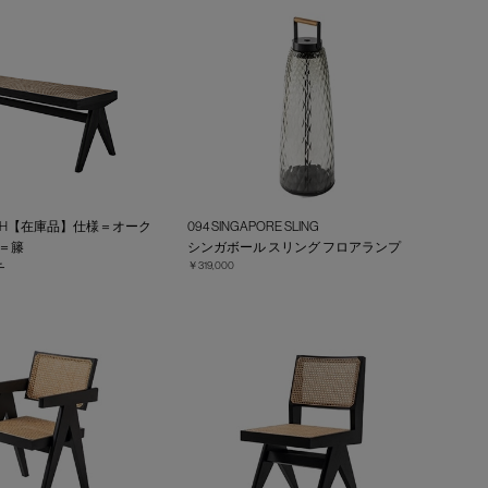
 BENCH【在庫品】仕様＝オーク
094 SINGAPORE SLING
＝籐
シンガボール スリング フロアランプ
￥319,000
チ