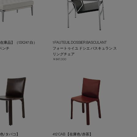
E【在庫品】（13X247 白）
1 FAUTEUIL DOSSIER BASCULANT
ベンチ
フォートゥイユ ドシエ バスキュラン ス
リングチェア
￥847,000
在庫色/タバコ】
412 CAB 【在庫色/赤茶】