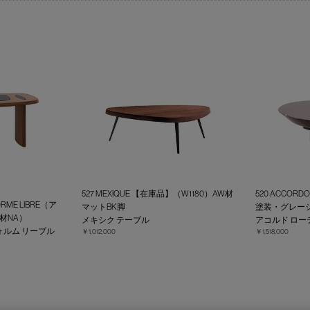
527 MEXIQUE 【在庫品】（W1180）AW材
520 ACCO
FORME LIBRE（ア
マットBK脚
塗装・グレー
材NA）
メキシク テーブル
アコルド ロー
ォルム リーブル
￥1,012,000
￥1,518,000