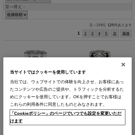
並べ替え：
[1～24件]
125
件あります
1
2
3
4
5
次
最後
当サイトではクッキーを使用しています
当社では、ウェブサイトでの体験を向上させ、お客様にあっ
Ambientec (アンビエンテック) -
Ambientec (アンビエンテック) -
Xtal クリスタル コードレスランプ
Xtal Acrux クリスタル アクルクス
たコンテンツや広告のご提供や、トラフィックを分析するた
（Xtal）
（Xtal Acrux）
めにクッキーを使用しています。OKを押すことでお客様は
XL2-ST
XL2-AX
これらの利用条件に同意したものとみなされます。
￥29,700
￥35,200
在庫：在庫あり
在庫：残りわずか
「Cookieポリシー」のページでいつでも設定を変更いただ
けます