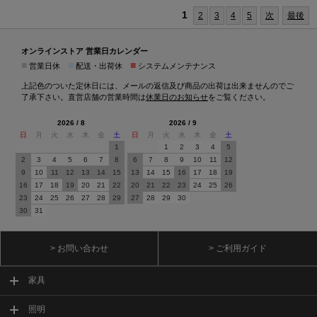
1
2
3
4
5
次
最後
オンラインストア 営業日カレンダー
■
■
■
営業日休
配送・出荷休
システムメンテナンス
上記色のついた定休日には、メールの返信及び商品の出荷は出来ませんのでご
了承下さい。直営店舗の営業時間は
休業日のお知らせ
をご覧ください。
2026 / 8
2026 / 9
日
月
火
水
木
金
土
日
月
火
水
木
金
土
1
1
2
3
4
5
2
3
4
5
6
7
8
6
7
8
9
10
11
12
9
10
11
12
13
14
15
13
14
15
16
17
18
19
16
17
18
19
20
21
22
20
21
22
23
24
25
26
23
24
25
26
27
28
29
27
28
29
30
30
31
> お問い合わせ
> ご利用ガイド
家具
照明