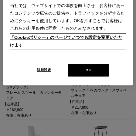
当社では、ウェブサイトでの体験を向上させ、お客様にあっ
並べ替え：
たコンテンツや広告のご提供や、トラフィックを分析するた
めにクッキーを使用しています。OKを押すことでお客様は
9
件あります
これらの利用条件に同意したものとみなされます。
「Cookieポリシー」のページでいつでも設定を変更いただ
けます
詳細設定
OK
FRAME STOOL
WOK 535 メタクリラート（グロッ
（41B ハイ H960（SH750） グ
シーブラック）
ラファイトグレーフレーム/メッシ
（グロッシーブラック）
ュAブラック）
ウォック 535 カウンタースウィベ
フレーム スツール カウンターチ
ルチェア
ェア
【在庫品】
【在庫品】
￥217,800
￥162,800
在庫：在庫あり
在庫：在庫あり