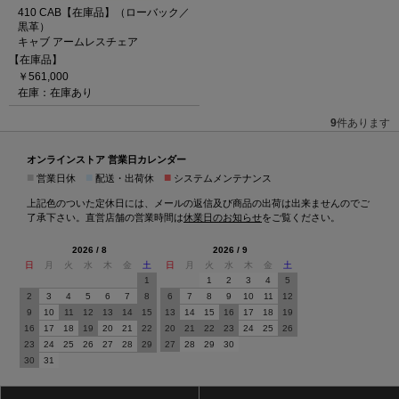
410 CAB【在庫品】（ローバック／
黒革）
キャブ アームレスチェア
【在庫品】
￥561,000
在庫：在庫あり
9
件あります
オンラインストア 営業日カレンダー
■
■
■
営業日休
配送・出荷休
システムメンテナンス
上記色のついた定休日には、メールの返信及び商品の出荷は出来ませんのでご
了承下さい。直営店舗の営業時間は
休業日のお知らせ
をご覧ください。
2026 / 8
2026 / 9
日
月
火
水
木
金
土
日
月
火
水
木
金
土
1
1
2
3
4
5
2
3
4
5
6
7
8
6
7
8
9
10
11
12
9
10
11
12
13
14
15
13
14
15
16
17
18
19
16
17
18
19
20
21
22
20
21
22
23
24
25
26
23
24
25
26
27
28
29
27
28
29
30
30
31