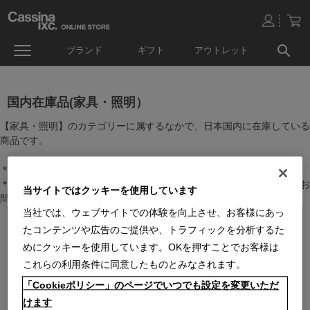
ブランド
ギフト
アウトレット
国内在庫品(家具・照明）
【家具・照明】のカテゴリーに属するなかで、日本国内に在庫している
商品です。
＊絞り込み機能で商品検索することができます。
＊全店舗で在庫を共有しておりますので、最新の在庫状況についてはお
当サイトではクッキーを使用しています
問い合わせください。
当社では、ウェブサイトでの体験を向上させ、お客様にあっ
たコンテンツや広告のご提供や、トラフィックを分析するた
めにクッキーを使用しています。OKを押すことでお客様は
これらの利用条件に同意したものとみなされます。
「Cookieポリシー」のページでいつでも設定を変更いただ
けます