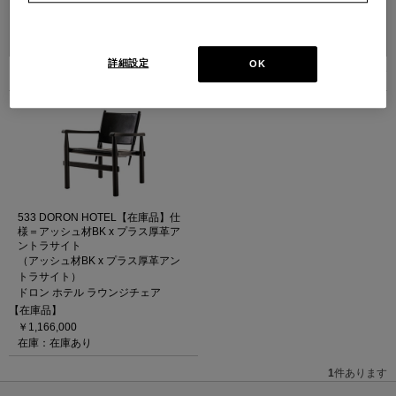
並べ替え：
詳細設定
OK
1
件あります
533 DORON HOTEL【在庫品】仕
様＝アッシュ材BK x プラス厚革ア
ントラサイト
（アッシュ材BK x プラス厚革アン
トラサイト）
ドロン ホテル ラウンジチェア
【在庫品】
￥1,166,000
在庫：在庫あり
1
件あります