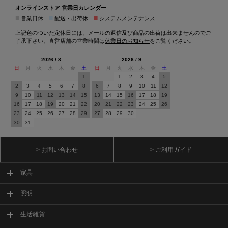
オンラインストア 営業日カレンダー
■
■
■
営業日休
配送・出荷休
システムメンテナンス
上記色のついた定休日には、メールの返信及び商品の出荷は出来ませんのでご
了承下さい。直営店舗の営業時間は
休業日のお知らせ
をご覧ください。
2026 / 8
2026 / 9
日
月
火
水
木
金
土
日
月
火
水
木
金
土
1
1
2
3
4
5
2
3
4
5
6
7
8
6
7
8
9
10
11
12
9
10
11
12
13
14
15
13
14
15
16
17
18
19
16
17
18
19
20
21
22
20
21
22
23
24
25
26
23
24
25
26
27
28
29
27
28
29
30
30
31
> お問い合わせ
> ご利用ガイド
家具
照明
生活雑貨