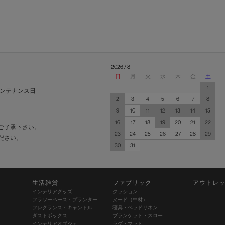
2026 / 8
日
月
火
水
木
金
土
1
ンテナンス日
2
3
4
5
6
7
8
9
10
11
12
13
14
15
16
17
18
19
20
21
22
ご了承下さい。
23
24
25
26
27
28
29
ださい。
30
31
生活雑貨
ファブリック
アウトレ
インテリアグッズ
クッション
フラワーベース・プランター
ヌード（中材）
フレグランス・キャンドル
寝具・ベッドリネン
ダストボックス
ブランケット・スロー
インテリアオブジェ
ラグ・マット