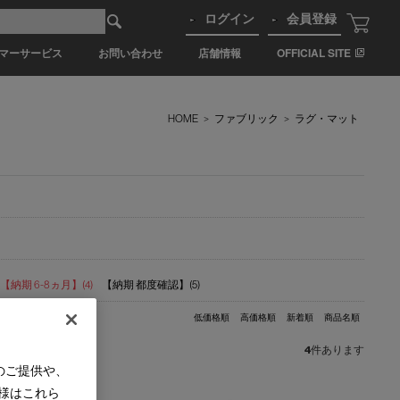
ログイン
会員登録
マーサービス
お問い合わせ
店舗情報
OFFICIAL SITE
HOME
>
ファブリック
>
ラグ・マット
【納期 6-8ヵ月】(4)
【納期 都度確認】(5)
低価格順
高価格順
新着順
商品名順
4
件あります
のご提供や、
様はこれら