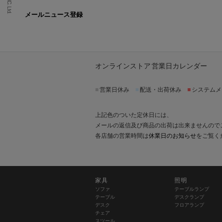
メールニュース登録
オンラインストア 営業日カレンダー
■
営業日休み
■
配送・出荷休み
■
システムメ
上記色のついた定休日には、
メールの返信及び商品の出荷は出来ませんので
各店舗の営業時間は
休業日のお知らせ
をご覧く
家具
照明
ソファ
テーブルランプ
テーブル
デスクランプ
デスク
フロアランプ
チェア
スツール