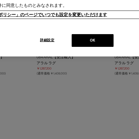
件に同意したものとみなされます。
ieポリシー」のページでいつでも設定を変更いただけます
詳細設定
OK
入】
084 ARAL【受注輸入】
084 ARAL
アラル ラグ
アラル ラグ
￥1,267,200
￥1,267,200
,000
)
(通常価格 ￥1,408,000)
(通常価格 ￥1,408,