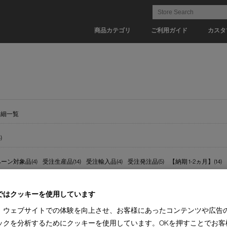
商品カテゴリ
ご利用ガイド
カスタ
詳細一覧
)
ーン対象品(4)
受注生産品(14)
受注輸入品(4)
受注発注品(5)
【納期 1-2ヵ月】(14)
ではクッキーを使用しています
、ウェブサイトでの体験を向上させ、お客様にあったコンテンツや広告
ックを分析するためにクッキーを使用しています。OKを押すことでお客