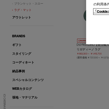
ブランケット・スロー
の利用条
ラグ・マット
「Cook
アウトレット
BRANDS
D12 RIGADINO【受注輸
ギフト
リガディーノ ラグ
スタイリング
￥663,300～
￥1,415,700
(通常価格
￥737,000～
￥1,573
コーディネート
納品事例
スペシャルコンテンツ
WEBカタログ
(C) CASSINA IXC. Ltd.
張地・マテリアル