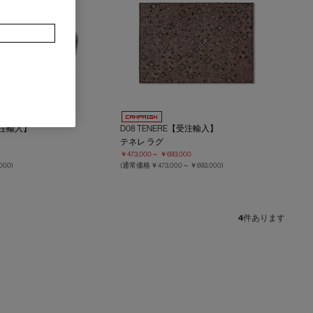
【受注輸入】
D08 TENERE【受注輸入】
テネレ ラグ
￥473,000～
￥693,000
000)
(通常価格
￥473,000～
￥693,000
)
4
件あります