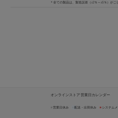
＊全ての製品は、製造誤差（±2％～±5％）がご
オンラインストア 営業日カレンダー
■
営業日休み
■
配送・出荷休み
■
システムメ