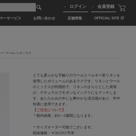
ログイン
会員登録
マーサービス
お問い合わせ
店舗情報
OFFICIAL SITE
シー ウール×リネンラグ
とても柔らかな手触りのウールとベルギー産リネンを
使用したボリュームのあるラグです。リネンとウール
のミックスが特徴的で、リネンのさらりとした表情
が、ナチュラルでモダンなインテリにもマッチしま
す。あたたかみの中にも爽やかな清涼感があり、年中
快適に使用できます。
【ご注文について】
＊製作納期：約4～5週間になります。
＊サイズオーダー可能でございます。
税抜価格：￥38,000/平米