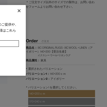
＊ご注文サイズ以外のサイズでの製作は、お問い合わ
せフォームよりお問い合わせ下さい。
のご提供や、
様はこれら
商品名：
IXC ORIGINAL RUGS - IXC WOOL × LINEN（ア
イボリー）140×200【受注生産】
イクスシー ウール×リネンラグ
商品属性：
家具
選択されたバリエーション
バリエーション1：
140×200ｃｍ
バリエーション2：
アイボリー
バリエーション1 を選択してください。
140×200ｃｍ
170×240ｃｍ