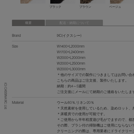
ブラック
ブラウン
ベージュ
概要
配送・納期について
Brand
IXC(イクスシー)
Size
W1400×L2000mm
W1700×L2400mm
W2000×L2000mm
W2000×L2500mm
W2000×L3000mm
＊他のサイズでの製作につきましてはお問い合
こちらの商品はご注文後、製作いたします。
(C) CASSINA IXC. Ltd.
納期：約4～5週間
ご注文後にメールにて納期のご連絡をいたしま
Material
ウール80％,リネン20％
＊天然素材を使用しているため、染めロット、
＊床暖房での使用が可能です。
＊ご使用から半年程度遊び毛がでますので、都
その際、ブラシ付の掃除機はご使用にならない
クリーニングの際は、専用業者にドライクリー