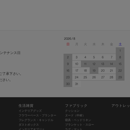
2026 / 8
日
月
火
水
木
金
土
1
ンテナンス日
2
3
4
5
6
7
8
9
10
11
12
13
14
15
16
17
18
19
20
21
22
ご了承下さい。
23
24
25
26
27
28
29
ださい。
30
31
生活雑貨
ファブリック
アウトレ
インテリアグッズ
クッション
フラワーベース・プランター
ヌード（中材）
フレグランス・キャンドル
寝具・ベッドリネン
ダストボックス
ブランケット・スロー
インテリアオブジェ
ラグ・マット