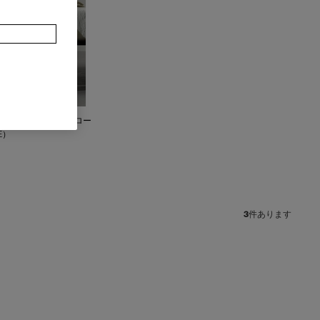
サエティ) - SOC TEDスロー
CE）
3
件あります