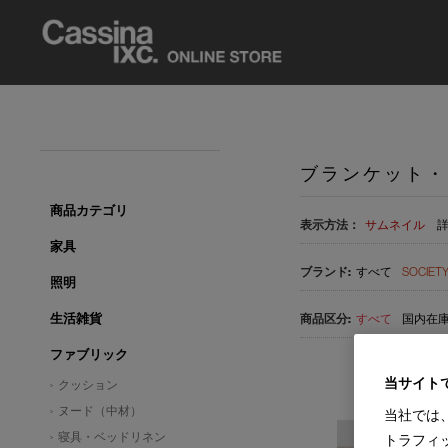
ブランケット・
商品カテゴリ
表示方法：
サムネイル
家具
すべて
SOCIET
照明
生活雑貨
すべて
国内在庫品
ファブリック
当サイト
クッション
ヌード（中材）
当社では
寝具・ベッドリネン
トラフィ