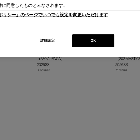
件に同意したものとみなされます。
ieポリシー」のページでいつでも設定を変更いただけます
詳細設定
OK
 SOC PAKAスロー
SOCIETY (ソサエティ) - SOC PAKAスロー
SOCIETY (ソ
（330 ALPACA）
（202 MASTI
2026SS
2026SS
￥121,000
￥71,500