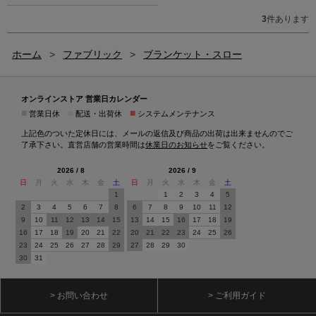
3
件あります
ホーム
>
ファブリック
>
ブランケット・スロー
オンラインストア 営業日カレンダー
■
■
■
営業日休
配送・出荷休
システムメンテナンス
上記色のついた定休日には、メールの返信及び商品の出荷は出来ませんのでご
了承下さい。直営店舗の営業時間は
休業日のお知らせ
をご覧ください。
2026 / 8
2026 / 9
日
月
火
水
木
金
土
日
月
火
水
木
金
土
1
1
2
3
4
5
2
3
4
5
6
7
8
6
7
8
9
10
11
12
9
10
11
12
13
14
15
13
14
15
16
17
18
19
16
17
18
19
20
21
22
20
21
22
23
24
25
26
23
24
25
26
27
28
29
27
28
29
30
30
31
> お問い合わせ
> ご利用ガイド