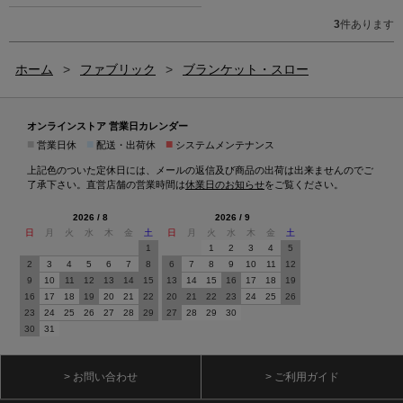
3
件あります
ホーム
>
ファブリック
>
ブランケット・スロー
オンラインストア 営業日カレンダー
■
■
■
営業日休
配送・出荷休
システムメンテナンス
上記色のついた定休日には、メールの返信及び商品の出荷は出来ませんのでご
了承下さい。直営店舗の営業時間は
休業日のお知らせ
をご覧ください。
2026 / 8
2026 / 9
日
月
火
水
木
金
土
日
月
火
水
木
金
土
1
1
2
3
4
5
2
3
4
5
6
7
8
6
7
8
9
10
11
12
9
10
11
12
13
14
15
13
14
15
16
17
18
19
16
17
18
19
20
21
22
20
21
22
23
24
25
26
23
24
25
26
27
28
29
27
28
29
30
30
31
> お問い合わせ
> ご利用ガイド