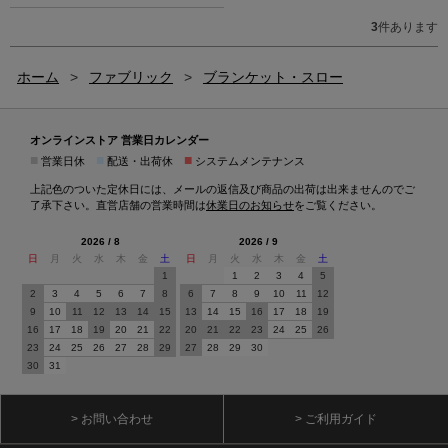
3
件あります
ホーム
>
ファブリック
>
ブランケット・スロー
オンラインストア 営業日カレンダー
■
■
■
営業日休
配送・出荷休
システムメンテナンス
上記色のついた定休日には、メールの返信及び商品の出荷は出来ませんのでご
了承下さい。直営店舗の営業時間は
休業日のお知らせ
をご覧ください。
2026 / 8
2026 / 9
日
月
火
水
木
金
土
日
月
火
水
木
金
土
1
1
2
3
4
5
2
3
4
5
6
7
8
6
7
8
9
10
11
12
9
10
11
12
13
14
15
13
14
15
16
17
18
19
16
17
18
19
20
21
22
20
21
22
23
24
25
26
23
24
25
26
27
28
29
27
28
29
30
30
31
> お問い合わせ
> ご利用ガイド