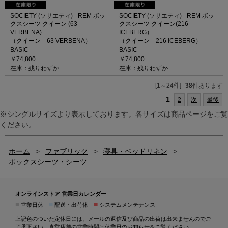
SOCIETY (ソサエティ) - REM ボッ
SOCIETY (ソサエティ) - REM ボッ
クスシーツ クイーン (63
クスシーツ クイーン(216
VERBENA)
ICEBERG）
（クイーン 63 VERBENA）
（クイーン 216 ICEBERG）
BASIC
BASIC
￥74,800
￥74,800
在庫：残りわずか
在庫：残りわずか
[1～24件]
38
件あります
1
2
次
最後
※シングルサイズより表示しております。各サイズは商品ページをご覧
ください。
ホーム
>
ファブリック
>
寝具・ベッドリネン
>
ボックスシーツ・シーツ
オンラインストア 営業日カレンダー
■
■
■
営業日休
配送・出荷休
システムメンテナンス
上記色のついた定休日には、メールの返信及び商品の出荷は出来ませんのでご
了承下さい。直営店舗の営業時間は
休業日のお知らせ
をご覧ください。