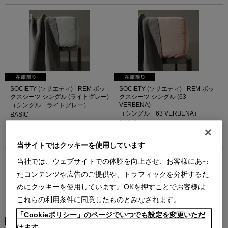
SOCIETY (ソサエティ) - REM ボッ
SOCIETY (ソサエティ) - REM ボッ
クスシーツ シングル (ライトグレー)
クスシーツ シングル (63
VERBENA)
（シングル ライトグレー）
（シングル 63 VERBENA）
BASIC
BASIC
￥58,300
￥58,300
在庫：在庫あり
在庫：残りわずか
当サイトではクッキーを使用しています
当社では、ウェブサイトでの体験を向上させ、お客様にあっ
たコンテンツや広告のご提供や、トラフィックを分析するた
めにクッキーを使用しています。OKを押すことでお客様は
これらの利用条件に同意したものとみなされます。
「Cookieポリシー」のページでいつでも設定を変更いただ
けます