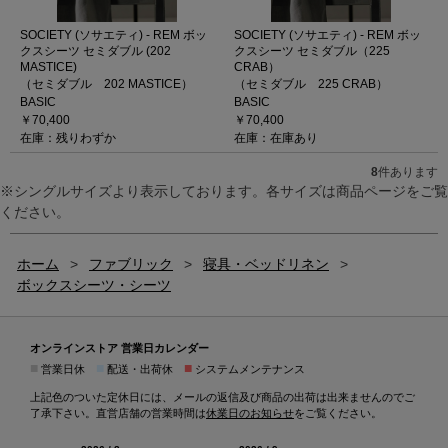
SOCIETY (ソサエティ) - REM ボッ
SOCIETY (ソサエティ) - REM ボッ
クスシーツ セミダブル (202
クスシーツ セミダブル（225
MASTICE)
CRAB）
（セミダブル 202 MASTICE）
（セミダブル 225 CRAB）
BASIC
BASIC
￥70,400
￥70,400
在庫：残りわずか
在庫：在庫あり
8
件あります
※シングルサイズより表示しております。各サイズは商品ページをご覧
ください。
ホーム
>
ファブリック
>
寝具・ベッドリネン
>
ボックスシーツ・シーツ
オンラインストア 営業日カレンダー
■
■
■
営業日休
配送・出荷休
システムメンテナンス
上記色のついた定休日には、メールの返信及び商品の出荷は出来ませんのでご
了承下さい。直営店舗の営業時間は
休業日のお知らせ
をご覧ください。