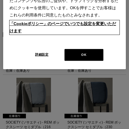
たコンテンツや広告のご提供や、トラフィックを分析するた
めにクッキーを使用しています。OKを押すことでお客様は
これらの利用条件に同意したものとみなされます。
「Cookieポリシー」のページでいつでも設定を変更いただ
けます
SOCIETY (ソサエティ) - REM ボッ
SOCIETY (ソサエティ) - REM ボッ
クスシーツ セミダブル (ライトグレ
クスシーツ セミダブル (63
ー)
VERBENA)
詳細設定
OK
（セミダブル ライトグレー）
（セミダブル 63 VERBENA）
BASIC
BASIC
￥63,800
￥63,800
在庫：在庫あり
在庫：在庫あり
SOCIETY (ソサエティ) - REM ボッ
SOCIETY (ソサエティ) - REM ボッ
クスシーツ セミダブル（216
クスシーツ セミダブル（230