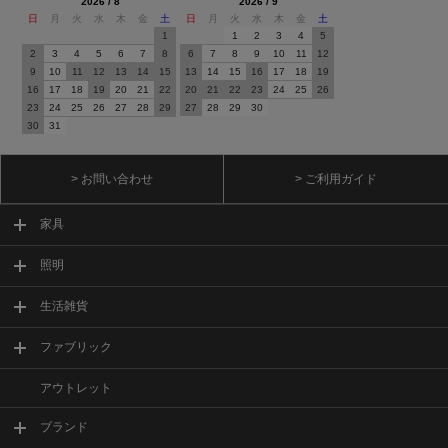
2026 / 8
2026 / 9
日
月
火
水
木
金
土
日
月
火
水
木
金
土
1
1
2
3
4
5
2
3
4
5
6
7
8
6
7
8
9
10
11
12
9
10
11
12
13
14
15
13
14
15
16
17
18
19
16
17
18
19
20
21
22
20
21
22
23
24
25
26
23
24
25
26
27
28
29
27
28
29
30
30
31
> お問い合わせ
> ご利用ガイド
家具
照明
生活雑貨
ファブリック
アウトレット
ブランド