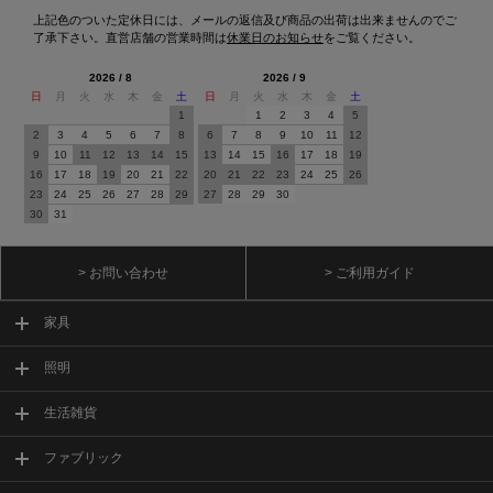
上記色のついた定休日には、メールの返信及び商品の出荷は出来ませんのでご
了承下さい。直営店舗の営業時間は
休業日のお知らせ
をご覧ください。
2026 / 8
2026 / 9
日
月
火
水
木
金
土
日
月
火
水
木
金
土
1
1
2
3
4
5
2
3
4
5
6
7
8
6
7
8
9
10
11
12
9
10
11
12
13
14
15
13
14
15
16
17
18
19
16
17
18
19
20
21
22
20
21
22
23
24
25
26
23
24
25
26
27
28
29
27
28
29
30
30
31
> お問い合わせ
> ご利用ガイド
家具
照明
生活雑貨
ファブリック