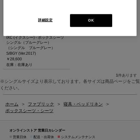
詳細設定
OK
IXC (イクスシー) - ボックスシーツ
シングル（ブルーグレー）
（シングル ブルーグレー）
S/BGY (Ver.2017)
￥28,600
在庫：在庫あり
1
件あります
※シングルサイズより表示しております。各サイズは商品ページをご覧
ください。
ホーム
>
ファブリック
>
寝具・ベッドリネン
>
ボックスシーツ・シーツ
オンラインストア 営業日カレンダー
■
■
■
営業日休
配送・出荷休
システムメンテナンス