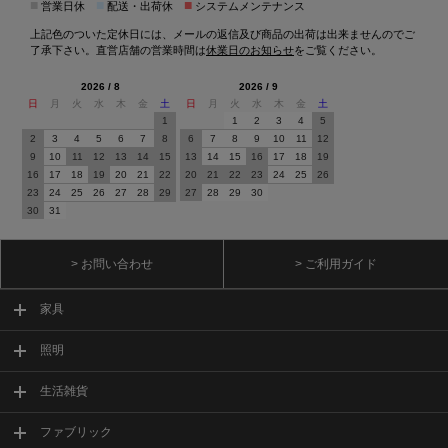
■
■
■
営業日休
配送・出荷休
システムメンテナンス
上記色のついた定休日には、メールの返信及び商品の出荷は出来ませんのでご
了承下さい。直営店舗の営業時間は
休業日のお知らせ
をご覧ください。
2026 / 8
2026 / 9
日
月
火
水
木
金
土
日
月
火
水
木
金
土
1
1
2
3
4
5
2
3
4
5
6
7
8
6
7
8
9
10
11
12
9
10
11
12
13
14
15
13
14
15
16
17
18
19
16
17
18
19
20
21
22
20
21
22
23
24
25
26
23
24
25
26
27
28
29
27
28
29
30
30
31
> お問い合わせ
> ご利用ガイド
家具
照明
生活雑貨
ファブリック