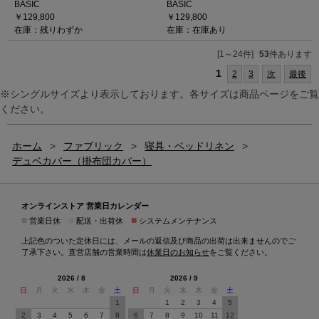
BASIC
BASIC
￥129,800
￥129,800
在庫：残りわずか
在庫：在庫あり
[1～24件]
53
件あります
1
2
3
次
最後
※シングルサイズより表示しております。各サイズは商品ページをご覧
ください。
ホーム
>
ファブリック
>
寝具・ベッドリネン
>
デュベカバー（掛布団カバー）
オンラインストア 営業日カレンダー
■
■
■
営業日休
配送・出荷休
システムメンテナンス
上記色のついた定休日には、メールの返信及び商品の出荷は出来ませんのでご
了承下さい。直営店舗の営業時間は
休業日のお知らせ
をご覧ください。
2026 / 8
2026 / 9
日
月
火
水
木
金
土
日
月
火
水
木
金
土
1
1
2
3
4
5
2
3
4
5
6
7
8
6
7
8
9
10
11
12