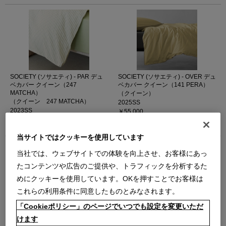
SOCIETY (ソサエティ) - PAR デュ
SOCIETY (ソサエティ) - OVER デュ
ベカバー クイーン（247
ベカバー クイーン（141 PERA）
MATCHA）
（クイーン）
（クイーン 247 MATCHA）
2025SS
2023SS
￥55,000
￥23,100
在庫：残りわずか
在庫：在庫あり
当サイトではクッキーを使用しています
当社では、ウェブサイトでの体験を向上させ、お客様にあっ
たコンテンツや広告のご提供や、トラフィックを分析するた
めにクッキーを使用しています。OKを押すことでお客様は
これらの利用条件に同意したものとみなされます。
「Cookieポリシー」のページでいつでも設定を変更いただ
SOCIETY (ソサエティ) - OVER デュ
SOCIETY (ソサエティ) - JESS デュ
ベカバー キング（141 PERA）
ベカバー クイーン（01 WHITE）
けます
（キング）
（クイーン）