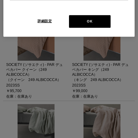
2025SS
2025SS
￥60,500
￥91,300
在庫：残りわずか
在庫：在庫あり
詳細設定
OK
SOCIETY (ソサエティ) - PAR デュ
SOCIETY (ソサエティ) - PAR デュ
ベカバー クイーン（249
ベカバー キング（249
ALBICOCCA）
ALBICOCCA）
（クイーン 249 ALBICOCCA）
（キング 249 ALBICOCCA）
2023SS
2023SS
￥95,700
￥99,000
在庫：在庫あり
在庫：在庫あり