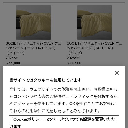
SOCIETY (ソサエティ) - OVER デュ
SOCIETY (ソサエティ) - OVER デュ
ベカバー クイーン（141 PERA）
ベカバー キング（141 PERA）
（クイーン）
（キング）
2025SS
2025SS
￥55,000
￥60,500
在庫：残りわずか
在庫：残りわずか
当サイトではクッキーを使用しています
当社では、ウェブサイトでの体験を向上させ、お客様にあっ
たコンテンツや広告のご提供や、トラフィックを分析するた
めにクッキーを使用しています。OKを押すことでお客様は
これらの利用条件に同意したものとみなされます。
SOCIETY (ソサエティ) - JESS デュ
ベカバー クイーン（01 WHITE）
「Cookieポリシー」のページでいつでも設定を変更いただ
SOCIETY (ソサエティ) - REM デュ
（クイーン）
ベカバー シングル（63
けます