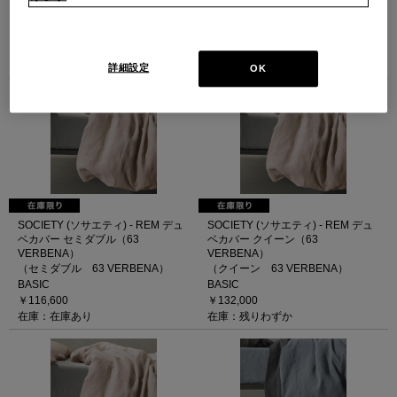
2025SS
VERBENA）
￥91,300
（シングル 63 VERBENA）
在庫：在庫あり
BASIC
￥108,900
在庫：残りわずか
詳細設定
OK
SOCIETY (ソサエティ) - REM デュ
SOCIETY (ソサエティ) - REM デュ
ベカバー セミダブル（63
ベカバー クイーン（63
VERBENA）
VERBENA）
（セミダブル 63 VERBENA）
（クイーン 63 VERBENA）
BASIC
BASIC
￥116,600
￥132,000
在庫：在庫あり
在庫：残りわずか