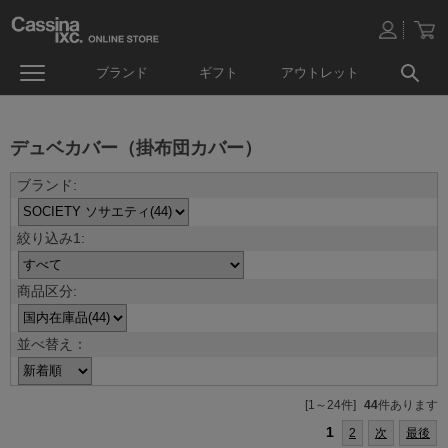
ブランド
ギフト
アウトレット
デュベカバー（掛布団カバー）
並べ替え：
[1～24件]
44
件あります
1
2
次
最後