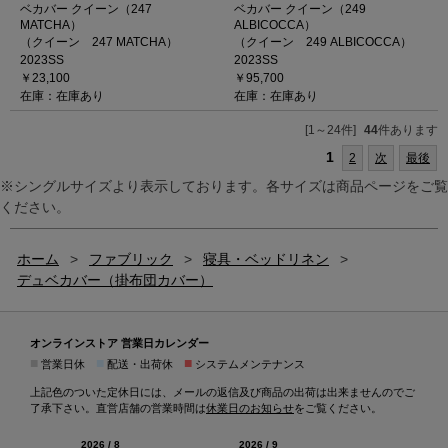
ベカバー クイーン（247
ベカバー クイーン（249
MATCHA）
ALBICOCCA）
（クイーン 247 MATCHA）
（クイーン 249 ALBICOCCA）
2023SS
2023SS
￥23,100
￥95,700
在庫：在庫あり
在庫：在庫あり
[1～24件]
44
件あります
1
2
次
最後
※シングルサイズより表示しております。各サイズは商品ページをご覧
ください。
ホーム
>
ファブリック
>
寝具・ベッドリネン
>
デュベカバー（掛布団カバー）
オンラインストア 営業日カレンダー
■
■
■
営業日休
配送・出荷休
システムメンテナンス
上記色のついた定休日には、メールの返信及び商品の出荷は出来ませんのでご
了承下さい。直営店舗の営業時間は
休業日のお知らせ
をご覧ください。
2026 / 8
2026 / 9