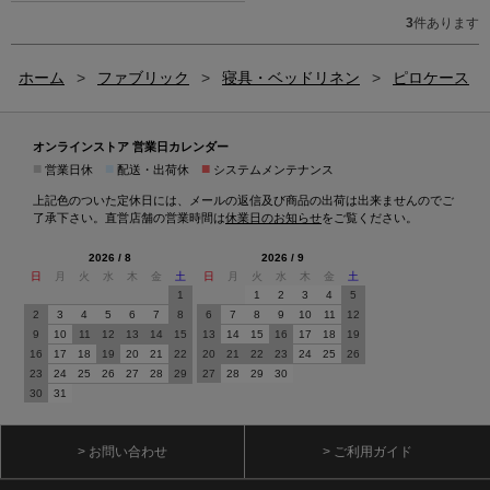
3
件あります
ホーム
>
ファブリック
>
寝具・ベッドリネン
>
ピロケース
オンラインストア 営業日カレンダー
■
■
■
営業日休
配送・出荷休
システムメンテナンス
上記色のついた定休日には、メールの返信及び商品の出荷は出来ませんのでご
了承下さい。直営店舗の営業時間は
休業日のお知らせ
をご覧ください。
2026 / 8
2026 / 9
日
月
火
水
木
金
土
日
月
火
水
木
金
土
1
1
2
3
4
5
2
3
4
5
6
7
8
6
7
8
9
10
11
12
9
10
11
12
13
14
15
13
14
15
16
17
18
19
16
17
18
19
20
21
22
20
21
22
23
24
25
26
23
24
25
26
27
28
29
27
28
29
30
30
31
> お問い合わせ
> ご利用ガイド