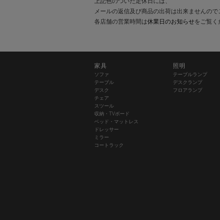
上記色のついた定休日には、
メールの返信及び商品の出荷は出来ませんので
各店舗の営業時間は
休業日のお知らせ
をご覧く
家具
照明
ソファ
テーブルランプ
テーブル
デスクランプ
デスク
フロアランプ
チェア
スツール
収納・TVボード
ベッド・マットレス
ドレッサー
ミラー
コートラック