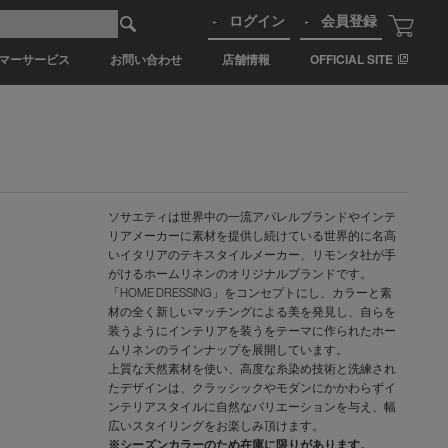
ログイン
会員登録
マーサービス
お問い合わせ
店舗情報
OFFICIAL SITE
ソサエティは世界中の一流アパレルブランドやインテ
リアメーカーに素材を提供し続けている世界的に名高
いイタリアのテキスタイルメーカー、リモンタ社が手
がけるホームリネンのオリジナルブランドです。
「HOME DRESSING」をコンセプトにし、カラーと素
材の全く新しいマッチングによる美を発見し、自らを
装うようにインテリアを装うをテーマに作られたホー
ムリネンのラインナップを展開しています。
上質な天然素材を使い、高度な糸染め技術と洗練され
たデザインは、クラッシックやモダンにかかわらずイ
ンテリアスタイルに自然なバリエーションを与え、幅
広いスタイリングをお楽しみ頂けます。
※シーズンカラーのため在庫に限りがあります。