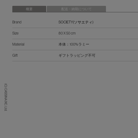
概要
配送・納期について
Brand
SOCIETY(ソサエティ)
Size
80 X 50 cm
Material
本体：100%ラミー
Gift
ギフトラッピング不可
(C) CASSINA IXC. Ltd.