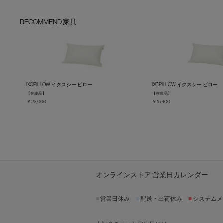
RECOMMEND 家具
IXCPILLOW イクスシー ピロー
IXCPILLOW イクスシー ピロー
【在庫品】
【在庫品】
￥22,000
￥15,400
オンラインストア 営業日カレンダー
■
営業日休み
■
配送・出荷休み
■
システムメ