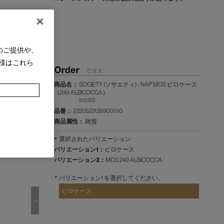
のご提供や、
様はこれら
商品名：
SOCIETY (ソサエティ) - NAP MOS ピロケース
（249 ALBICOCCA）
2023SS
品番：
2220522139900010
商品属性：
雑貨
選択されたバリエーション
バリエーション1：
ピロケース
バリエーション2：
MOS 249 ALBICOCCA
バリエーション1 を選択してください。
ピロケース
>