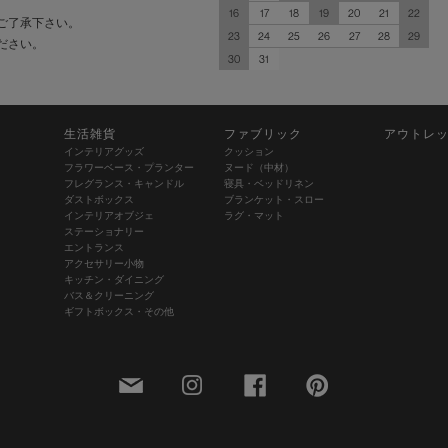
16
17
18
19
20
21
22
ご了承下さい。
23
24
25
26
27
28
29
ださい。
30
31
生活雑貨
ファブリック
アウトレ
インテリアグッズ
クッション
フラワーベース・プランター
ヌード（中材）
フレグランス・キャンドル
寝具・ベッドリネン
ダストボックス
ブランケット・スロー
インテリアオブジェ
ラグ・マット
ステーショナリー
エントランス
アクセサリー小物
キッチン・ダイニング
バス＆クリーニング
ギフトボックス・その他