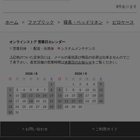
3
件あります
ホーム
>
ファブリック
>
寝具・ベッドリネン
>
ピロケース
オンラインストア 営業日カレンダー
■
■
■
営業日休
配送・出荷休
システムメンテナンス
上記色のついた定休日には、メールの返信及び商品の出荷は出来ませんのでご
了承下さい。直営店舗の営業時間は
休業日のお知らせ
をご覧ください。
2026 / 8
2026 / 9
日
月
火
水
木
金
土
日
月
火
水
木
金
土
1
1
2
3
4
5
2
3
4
5
6
7
8
6
7
8
9
10
11
12
9
10
11
12
13
14
15
13
14
15
16
17
18
19
16
17
18
19
20
21
22
20
21
22
23
24
25
26
23
24
25
26
27
28
29
27
28
29
30
30
31
> お問い合わせ
> ご利用ガイド