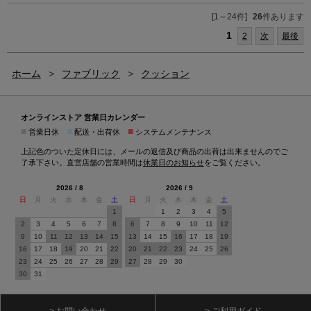
[1～24件]
26
件あります
1
2
次
最後
ホーム
>
ファブリック
>
クッション
オンラインストア 営業日カレンダー
■
■
■
営業日休
配送・出荷休
システムメンテナンス
上記色のついた定休日には、メールの返信及び商品の出荷は出来ませんのでご
了承下さい。直営店舗の営業時間は
休業日のお知らせ
をご覧ください。
2026 / 8
2026 / 9
日
月
火
水
木
金
土
日
月
火
水
木
金
土
1
1
2
3
4
5
2
3
4
5
6
7
8
6
7
8
9
10
11
12
9
10
11
12
13
14
15
13
14
15
16
17
18
19
16
17
18
19
20
21
22
20
21
22
23
24
25
26
23
24
25
26
27
28
29
27
28
29
30
30
31