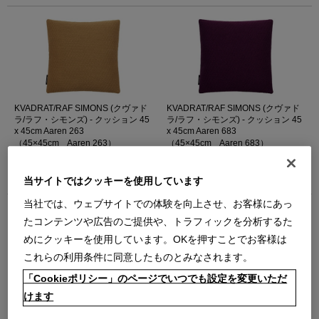
KVADRAT/RAF SIMONS (クヴァド
KVADRAT/RAF SIMONS (クヴァド
ラ/ラフ・シモンズ) - クッション 45
ラ/ラフ・シモンズ) - クッション 45
x 45cm Aaren 263
x 45cm Aaren 683
（45×45cm Aaren 263）
（45×45cm Aaren 683）
【受注輸入品】納期 約1ヶ月～
【受注輸入品】納期 約1ヶ月～
￥35,640
￥35,640
当サイトではクッキーを使用しています
在庫：受注発注
在庫：受注発注
当社では、ウェブサイトでの体験を向上させ、お客様にあっ
たコンテンツや広告のご提供や、トラフィックを分析するた
めにクッキーを使用しています。OKを押すことでお客様は
これらの利用条件に同意したものとみなされます。
「Cookieポリシー」のページでいつでも設定を変更いただ
けます
KVADRAT/RAF SIMONS (クヴァド
KVADRAT/RAF SIMONS (クヴァド
ラ/ラフ・シモンズ) - クッション 45
ラ/ラフ・シモンズ) - クッション 45