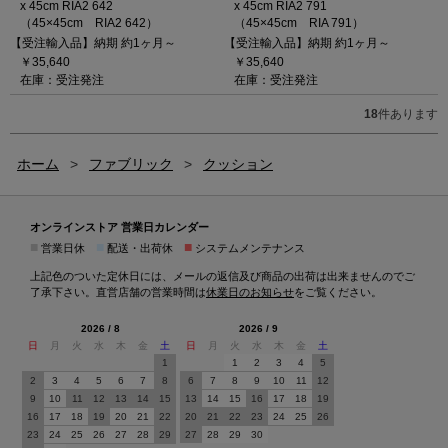
x 45cm RIA2 642
x 45cm RIA2 791
（45×45cm RIA2 642）
（45×45cm RIA 791）
【受注輸入品】納期 約1ヶ月～
【受注輸入品】納期 約1ヶ月～
￥35,640
￥35,640
在庫：受注発注
在庫：受注発注
18
件あります
ホーム
>
ファブリック
>
クッション
オンラインストア 営業日カレンダー
■
■
■
営業日休
配送・出荷休
システムメンテナンス
上記色のついた定休日には、メールの返信及び商品の出荷は出来ませんのでご
了承下さい。直営店舗の営業時間は
休業日のお知らせ
をご覧ください。
2026 / 8
2026 / 9
日
月
火
水
木
金
土
日
月
火
水
木
金
土
1
1
2
3
4
5
2
3
4
5
6
7
8
6
7
8
9
10
11
12
9
10
11
12
13
14
15
13
14
15
16
17
18
19
16
17
18
19
20
21
22
20
21
22
23
24
25
26
23
24
25
26
27
28
29
27
28
29
30