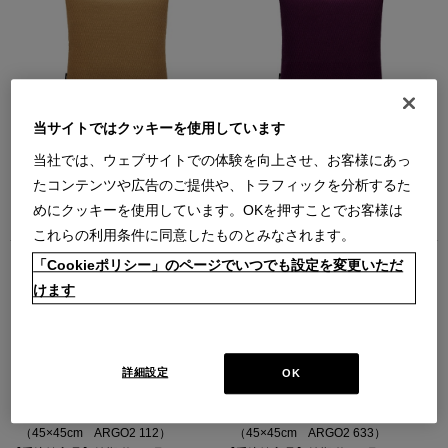
KVADRAT/RAF SIMONS (クヴァド
KVADRAT/RAF SIMONS (クヴァド
当サイトではクッキーを使用しています
ラ/ラフ・シモンズ) - クッション 45
ラ/ラフ・シモンズ) - クッション 45
x 45cm Aaren 263
x 45cm Aaren 683
当社では、ウェブサイトでの体験を向上させ、お客様にあっ
（45×45cm Aaren 263）
（45×45cm Aaren 683）
たコンテンツや広告のご提供や、トラフィックを分析するた
【受注輸入品】納期 約1ヶ月～
【受注輸入品】納期 約1ヶ月～
￥35,640
￥35,640
めにクッキーを使用しています。OKを押すことでお客様は
在庫：受注発注
在庫：受注発注
これらの利用条件に同意したものとみなされます。
「Cookieポリシー」のページでいつでも設定を変更いただ
けます
詳細設定
OK
KVADRAT/RAF SIMONS (クヴァド
KVADRAT/RAF SIMONS (クヴァド
ラ/ラフ・シモンズ) - クッション 45
ラ/ラフ・シモンズ) - クッション 45
x 45cm ARGO2 112
x 45cm ARGO2 633
（45×45cm ARGO2 112）
（45×45cm ARGO2 633）