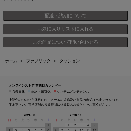
ホーム
>
ファブリック
>
クッション
オンラインストア 営業日カレンダー
■
■
■
営業日休
配送・出荷休
システムメンテナンス
上記色のついた定休日には、メールの返信及び商品の出荷は出来ませんのでご
了承下さい。直営店舗の営業時間は
休業日のお知らせ
をご覧ください。
2026 / 8
2026 / 9
日
月
火
水
木
金
土
日
月
火
水
木
金
土
1
1
2
3
4
5
2
3
4
5
6
7
8
6
7
8
9
10
11
12