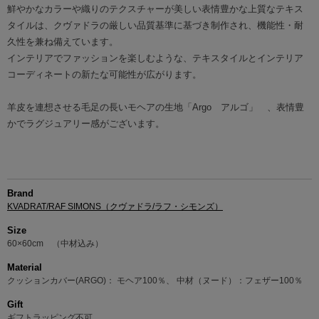
鮮やかなカラーや織りのテクスチャーが美しい表情豊かな上質なテキス
タイルは、クヴァドラの厳しい品質基準に基づき制作され、機能性・耐
久性を兼ね備えています。
インテリアでファッションを楽しむような、テキスタイルとインテリア
コーディネートの新たな可能性が広がります。
羊皮を連想させる毛足の長いモヘアの生地「Argo アルゴ」 、表情豊
かでラグジュアリー感がございます。
Brand
KVADRAT/RAF SIMONS（クヴァドラ/ラフ・シモンズ）
Size
60×60cm （中材込み）
Material
クッションカバー(ARGO)： モヘア100％、 中材（ヌード）：フェザー100％
Gift
ギフトラッピング不可