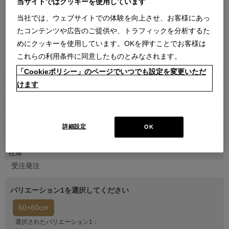
当サイトではクッキーを使用しています
当社では、ウェブサイトでの体験を向上させ、お客様にあっ
たコンテンツや広告のご提供や、トラフィックを分析するた
めにクッキーを使用しています。OKを押すことでお客様は
これらの利用条件に同意したものとみなされます。
●
「Cookieポリシー」のページでいつでも設定を変更いただ
商品属性
けます
雑貨
品番
7KV1704606005000
販売価格
詳細設定
OK
￥80,410
在庫
受注発注
バリエーション1を選択してください
60×60cm
選択されたバリエーション1：