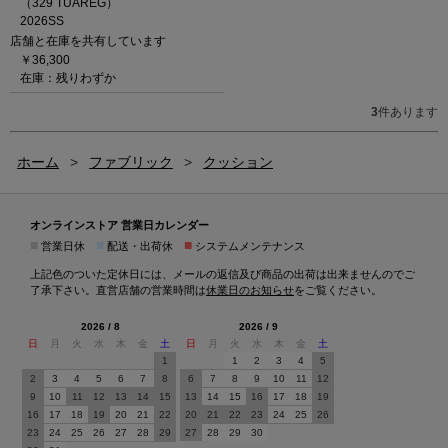
（329 TUAREG）
2026SS
店舗と在庫を共有しています
￥36,300
在庫：残りわずか
3
件あります
ホーム
>
ファブリック
>
クッション
オンラインストア 営業日カレンダー
■
■
■
営業日休
配送・出荷休
システムメンテナンス
上記色のついた定休日には、メールの返信及び商品の出荷は出来ませんのでご
了承下さい。直営店舗の営業時間は
休業日のお知らせ
をご覧ください。
2026 / 8
2026 / 9
日
月
火
水
木
金
土
日
月
火
水
木
金
土
1
1
2
3
4
5
2
3
4
5
6
7
8
6
7
8
9
10
11
12
9
10
11
12
13
14
15
13
14
15
16
17
18
19
16
17
18
19
20
21
22
20
21
22
23
24
25
26
23
24
25
26
27
28
29
27
28
29
30