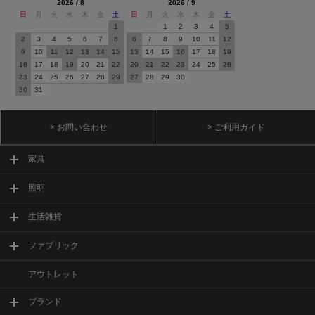
2026 / 8
2026 / 9
日
月
火
水
木
金
土
日
月
火
水
木
金
土
1
1
2
3
4
5
2
3
4
5
6
7
8
6
7
8
9
10
11
12
9
10
11
12
13
14
15
13
14
15
16
17
18
19
16
17
18
19
20
21
22
20
21
22
23
24
25
26
23
24
25
26
27
28
29
27
28
29
30
30
31
> お問い合わせ
> ご利用ガイド
家具
照明
生活雑貨
ファブリック
アウトレット
ブランド