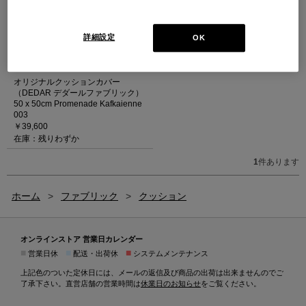
詳細設定
OK
オリジナルクッションカバー
（DEDAR デダールファブリック）
50 x 50cm Promenade Kafkaienne
003
￥39,600
在庫：残りわずか
1
件あります
ホーム
>
ファブリック
>
クッション
オンラインストア 営業日カレンダー
■
■
■
営業日休
配送・出荷休
システムメンテナンス
上記色のついた定休日には、メールの返信及び商品の出荷は出来ませんのでご
了承下さい。直営店舗の営業時間は
休業日のお知らせ
をご覧ください。