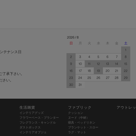
2026 / 8
日
月
火
水
木
金
土
1
ンテナンス日
2
3
4
5
6
7
8
9
10
11
12
13
14
15
16
17
18
19
20
21
22
ご了承下さい。
23
24
25
26
27
28
29
ださい。
30
31
生活雑貨
ファブリック
アウトレ
インテリアグッズ
クッション
フラワーベース・プランター
ヌード（中材）
フレグランス・キャンドル
寝具・ベッドリネン
ダストボックス
ブランケット・スロー
インテリアオブジェ
ラグ・マット