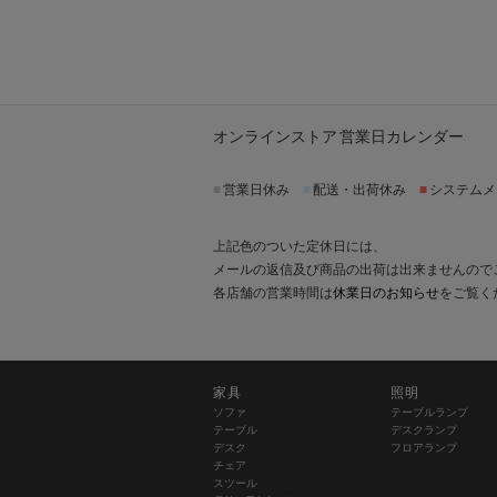
オンラインストア 営業日カレンダー
■
営業日休み
■
配送・出荷休み
■
システムメ
上記色のついた定休日には、
メールの返信及び商品の出荷は出来ませんので
各店舗の営業時間は
休業日のお知らせ
をご覧く
家具
照明
ソファ
テーブルランプ
テーブル
デスクランプ
デスク
フロアランプ
チェア
スツール