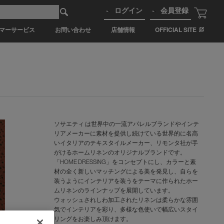
ログイン
会員登録
マーサービス
お問い合わせ
店舗情報
OFFICIAL SITE
ソサエティ は世界中の一流アパレルブランドやインテ
リアメーカーに素材を提供し続けている世界的に名高
いイタリアのテキスタイルメーカー、リモンタ社が手
がけるホームリネンのオリジナルブランドです。
「HOME DRESSING」をコンセプトにし、カラーと素
材の全く新しいマッチングによる美を発見し、自らを
装うようにインテリアを装うをテーマに作られたホー
ムリネンのラインナップを展開しています。
ウォッシュされしわ加工されたリネンは柔らかな雰囲
気でインテリアを彩り、多様な色使いで幅広いスタイ
リングをお楽しみ頂けます。