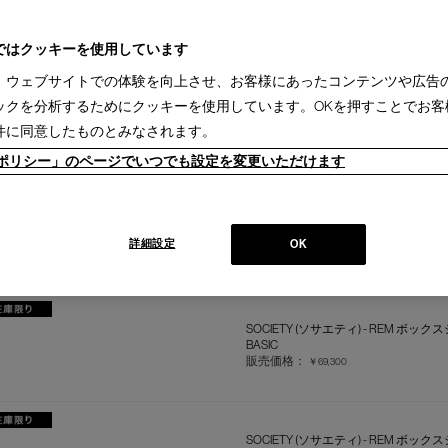
BASIC
販売価格：
￥88,000
ではクッキーを使用しています
、ウェブサイトでの体験を向上させ、お客様にあったコンテンツや広告
ックを分析するためにクッキーを使用しています。OKを押すことでお客
SOCIETY (ソサエティ) - REM ボ
BASIC
件に同意したものとみなされます。
販売価格：
￥58,300
ieポリシー」のページでいつでも設定を変更いただけます
SOCIETY (ソサエティ) - REM ボ
BASIC
詳細設定
OK
販売価格：
￥63,800
SOCIETY (ソサエティ) - REM ボッ
BASIC
販売価格：
￥69,300
SOCIETY (ソサエティ) - REM ボッ