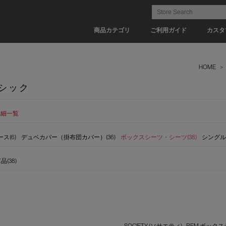
商品カテゴリ
ご利用ガイド
カスタ
HOME
>
ーシック
詳細一覧
ス(6)
デュベカバー（掛布団カバー）(36)
ボックスシーツ・シーツ(38)
シングル(1
(38)
SOCIETY (ソサエティ) - REM ボッ