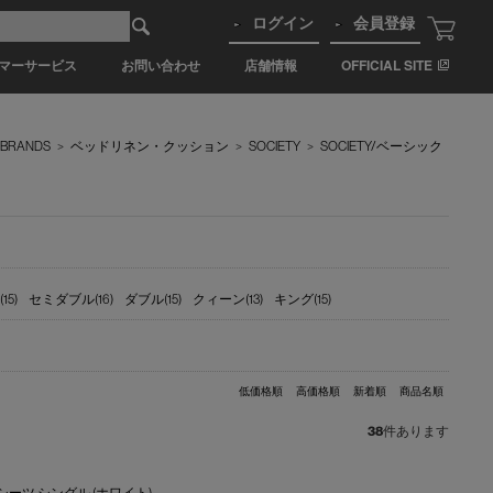
ログイン
会員登録
マーサービス
お問い合わせ
店舗情報
OFFICIAL SITE
BRANDS
>
ベッドリネン・クッション
>
SOCIETY
>
SOCIETY/ベーシック
5)
セミダブル(16)
ダブル(15)
クィーン(13)
キング(15)
低価格順
高価格順
新着順
商品名順
38
件あります
クスシーツ シングル (ホワイト)