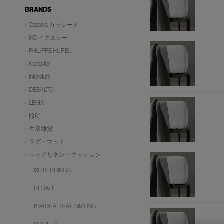
BRANDS
Cassina カッシーナ
IXC イクスシー
PHILIPPE HUREL
Karakter
Interstuhl
DESALTO
LEMA
照明
生活雑貨
ラグ・マット
ベッドリネン・クッション
IXC BEDDINGS
DEDAR
KVADRAT/RAF SIMONS