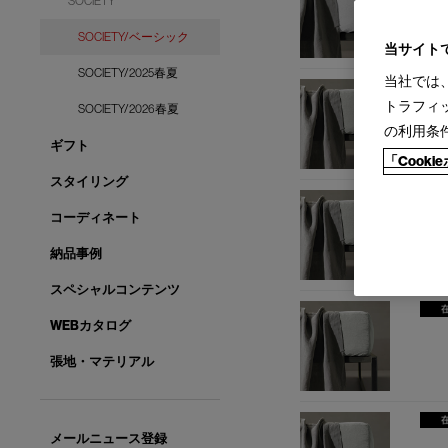
SOCIETY
SOCIETY/ベーシック
当サイト
SOCIETY/2025春夏
当社では
トラフィ
SOCIETY/2026春夏
の利用条
ギフト
「Cook
スタイリング
コーディネート
納品事例
スペシャルコンテンツ
WEBカタログ
張地・マテリアル
メールニュース登録