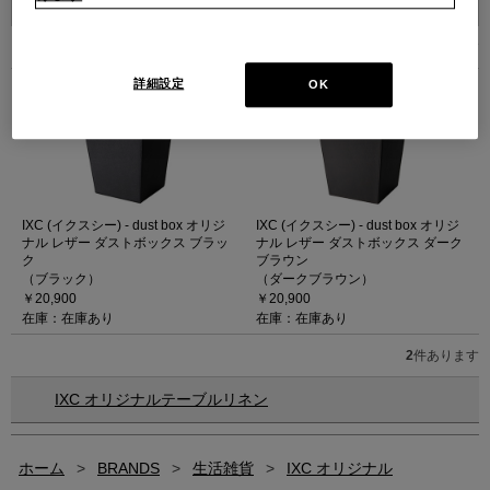
2
件あります
詳細設定
OK
IXC (イクスシー) - dust box オリジ
IXC (イクスシー) - dust box オリジ
ナル レザー ダストボックス ブラッ
ナル レザー ダストボックス ダーク
ク
ブラウン
（ブラック）
（ダークブラウン）
￥20,900
￥20,900
在庫：在庫あり
在庫：在庫あり
2
件あります
IXC オリジナルテーブルリネン
ホーム
>
BRANDS
>
生活雑貨
>
IXC オリジナル