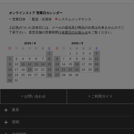
オンラインストア 営業日カレンダー
■
■
■
営業日休
配送・出荷休
システムメンテナンス
上記色のついた定休日には、メールの返信及び商品の出荷は出来ませんのでご
了承下さい。直営店舗の営業時間は
休業日のお知らせ
をご覧ください。
2026 / 8
2026 / 9
日
月
火
水
木
金
土
日
月
火
水
木
金
土
1
1
2
3
4
5
2
3
4
5
6
7
8
6
7
8
9
10
11
12
9
10
11
12
13
14
15
13
14
15
16
17
18
19
16
17
18
19
20
21
22
20
21
22
23
24
25
26
23
24
25
26
27
28
29
27
28
29
30
30
31
> お問い合わせ
> ご利用ガイド
家具
照明