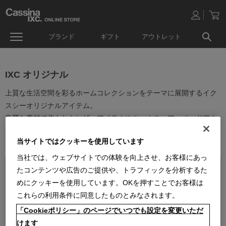
ブランド
ギフト
アウトレット
IXC オリジナル
上質な生活空間を彩るホームコレクションをテーマに展開するイク
スシーオリジナルアイテム。
良質な素材で作られたレザーアイテムやルームウェア、ベッドアク
セサリーなどオリジナルのアイテムを取り揃えています。
当サイトではクッキーを使用しています
ベーシックなデザインは幅広いインテリアにお使い頂けます。
当社では、ウェブサイトでの体験を向上させ、お客様にあっ
たコンテンツや広告のご提供や、トラフィックを分析するた
めにクッキーを使用しています。OKを押すことでお客様は
これらの利用条件に同意したものとみなされます。
「Cookieポリシー」のページでいつでも設定を変更いただ
並べ替え：
けます