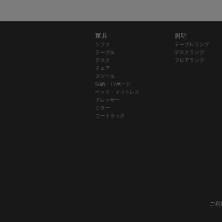
家具
照明
ソファ
テーブルランプ
テーブル
デスクランプ
デスク
フロアランプ
チェア
スツール
収納・TVボード
ベッド・マットレス
ドレッサー
ミラー
コートラック
ご利