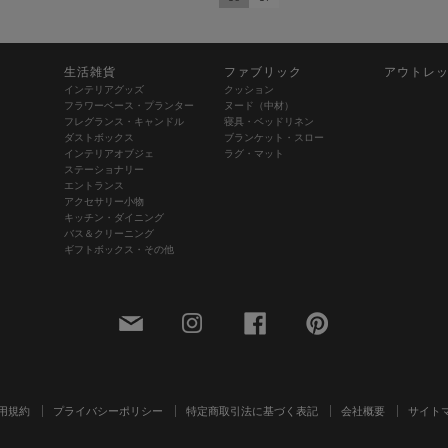
生活雑貨
ファブリック
アウトレ
インテリアグッズ
クッション
フラワーベース・プランター
ヌード（中材）
フレグランス・キャンドル
寝具・ベッドリネン
ダストボックス
ブランケット・スロー
インテリアオブジェ
ラグ・マット
ステーショナリー
エントランス
アクセサリー小物
キッチン・ダイニング
バス＆クリーニング
ギフトボックス・その他
用規約
プライバシーポリシー
特定商取引法に基づく表記
会社概要
サイト