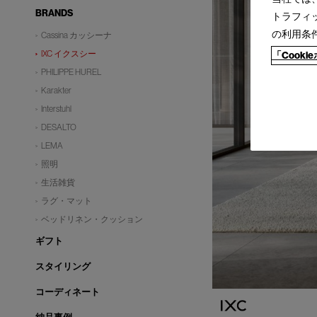
BRANDS
トラフィ
の利用条
Cassina カッシーナ
IXC イクスシー
「Cook
PHILIPPE HUREL
Karakter
Interstuhl
DESALTO
LEMA
照明
生活雑貨
ラグ・マット
ベッドリネン・クッション
ギフト
スタイリング
コーディネート