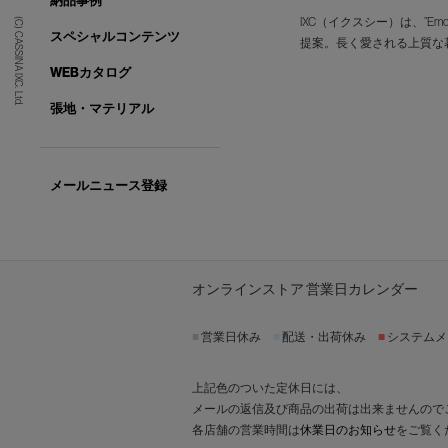
納品事例
IXC（イクスシー）は、”E
(C) CASSINA IXC. Ltd.
スペシャルコンテンツ
提案。長く愛される上質な
WEBカタログ
張地・マテリアル
メールニュース登録
オンラインストア 営業日カレンダー
■
営業日休み
■
配送・出荷休み
■
システムメ
上記色のついた定休日には、
メールの返信及び商品の出荷は出来ませんので
各店舗の営業時間は
休業日のお知らせ
をご覧く