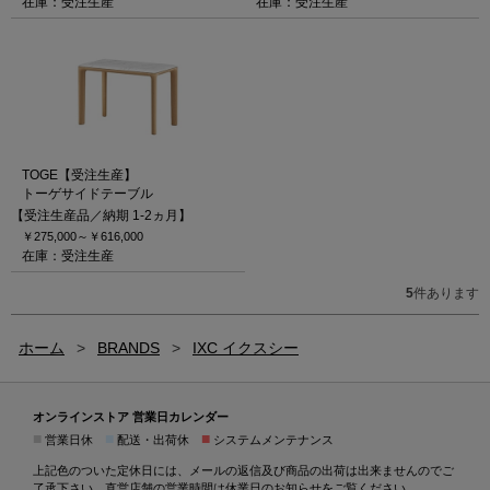
在庫：受注生産
在庫：受注生産
TOGE【受注生産】
トーゲサイドテーブル
【受注生産品／納期 1-2ヵ月】
￥275,000～
￥616,000
在庫：受注生産
5
件あります
ホーム
>
BRANDS
>
IXC イクスシー
オンラインストア 営業日カレンダー
■
■
■
営業日休
配送・出荷休
システムメンテナンス
上記色のついた定休日には、メールの返信及び商品の出荷は出来ませんのでご
了承下さい。直営店舗の営業時間は
休業日のお知らせ
をご覧ください。