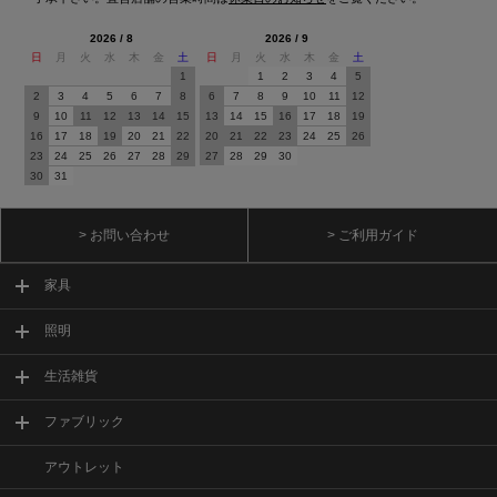
2026 / 8
2026 / 9
日
月
火
水
木
金
土
日
月
火
水
木
金
土
1
1
2
3
4
5
2
3
4
5
6
7
8
6
7
8
9
10
11
12
9
10
11
12
13
14
15
13
14
15
16
17
18
19
16
17
18
19
20
21
22
20
21
22
23
24
25
26
23
24
25
26
27
28
29
27
28
29
30
30
31
> お問い合わせ
> ご利用ガイド
家具
照明
生活雑貨
ファブリック
アウトレット