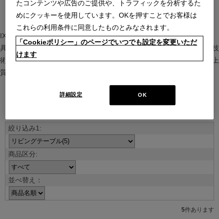
たコンテンツや広告のご提供や、トラフィックを分析するた
めにクッキーを使用しています。OKを押すことでお客様は
これらの利用条件に同意したものとみなされます。
IXC（イクスシー）は、”Emotional Minimalism”を掲げるグローバル家
「Cookieポリシー」のページでいつでも設定を変更いただ
具ブランド。ヨーロッパの家具文化と日本の美意識を融合し、素材や技
けます
術を活かした持続可能で洗練されたインテリアを提案。長く愛される上
質な暮らしを届けます。
詳細設定
OK
ブランド紹介を見る
並べ替え：
5
件あります